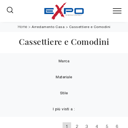
Arredamento Casa
>
Cassettiere e Comodini
Home
>
Cassettiere e Comodini
Marca
Materiale
Stile
I più visti a :
1
2
3
4
5
6