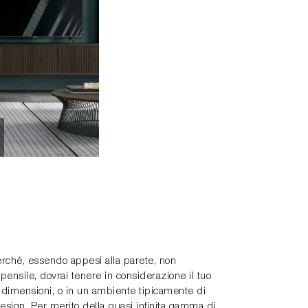
perché, essendo appesi alla parete, non
ensile, dovrai tenere in considerazione il tuo
le dimensioni, o in un ambiente tipicamente di
design. Per merito della quasi infinita gamma di