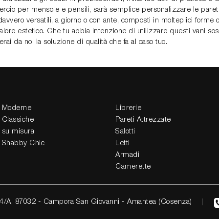
mercio per mensole e pensili, sarà semplice personalizzare le pare
davvero versatili, a giorno o con ante, composti in molteplici forme 
alore estetico. Che tu abbia intenzione di utilizzare questi vani s
rai da noi la soluzione di qualità che fa al caso tuo.
 Moderne
Librerie
 Classiche
Pareti Attrezzate
 su misura
Salotti
 Shabby Chic
Letti
Armadi
Camerette
4/A, 87032 - Campora San Giovanni - Amantea (Cosenza)