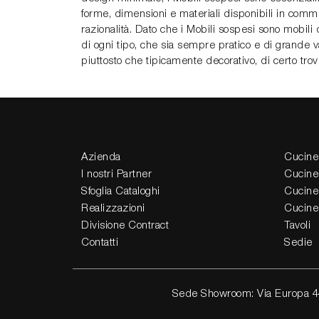
forme, dimensioni e materiali disponibili in com
razionalità. Dato che i Mobili sospesi sono mobili 
di ogni tipo, che sia sempre pratico e di grande v
piuttosto che tipicamente decorativo, di certo trove
Azienda
Cucine
I nostri Partner
Cucine
Sfoglia Cataloghi
Cucine
Realizzazioni
Cucine
Divisione Contract
Tavoli
Contatti
Sedie
Sede Showroom: Via Europa 4