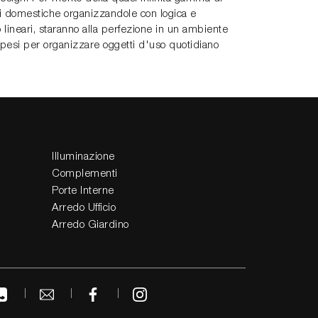
ti domestiche organizzandole con logica e
o lineari, staranno alla perfezione in un ambiente
ospesi per organizzare oggetti d'uso quotidiano
Illuminazione
Complementi
Porte Interne
Arredo Ufficio
Arredo Giardino