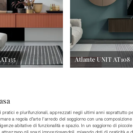
 AT135
Atlante UNIT AT108
casa
 pratici e plurifunzionali, apprezzati negli ultimi anni soprattutto 
imare a regola d’arte l'arredo del soggiorno con una composizione p
sigenze abitative di funzionalità e spazio. In un soggiorno di picco
 attrezzano gli spazi impreziosendoli, mixando doti di praticità e 