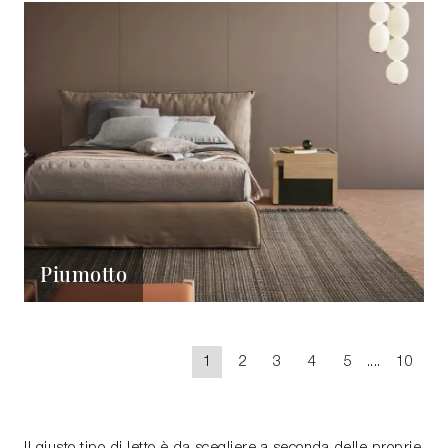
Piumotto
1
2
3
4
5
....
10
Il giusto tipo di letto è da scegliere a seconda delle proprie