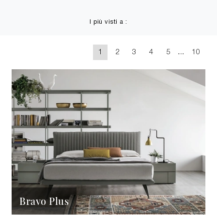
I più visti a :
1
2
3
4
5
....
10
Bravo Plus