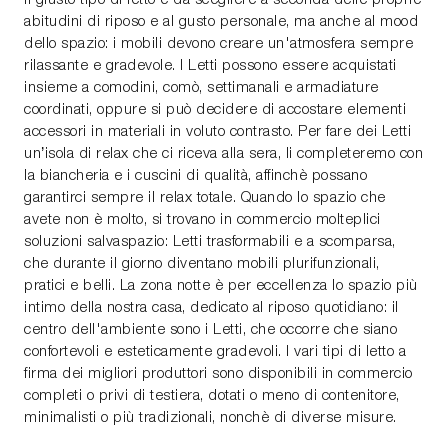
abitudini di riposo e al gusto personale, ma anche al mood
dello spazio: i mobili devono creare un'atmosfera sempre
rilassante e gradevole. I Letti possono essere acquistati
insieme a comodini, comò, settimanali e armadiature
coordinati, oppure si può decidere di accostare elementi
accessori in materiali in voluto contrasto. Per fare dei Letti
un’isola di relax che ci riceva alla sera, li completeremo con
la biancheria e i cuscini di qualità, affinchè possano
garantirci sempre il relax totale. Quando lo spazio che
avete non è molto, si trovano in commercio molteplici
soluzioni salvaspazio: Letti trasformabili e a scomparsa,
che durante il giorno diventano mobili plurifunzionali,
pratici e belli. La zona notte è per eccellenza lo spazio più
intimo della nostra casa, dedicato al riposo quotidiano: il
centro dell'ambiente sono i Letti, che occorre che siano
confortevoli e esteticamente gradevoli. I vari tipi di letto a
firma dei migliori produttori sono disponibili in commercio
completi o privi di testiera, dotati o meno di contenitore,
minimalisti o più tradizionali, nonchè di diverse misure.