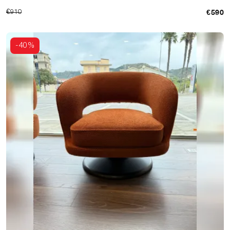
€590
€910
-40%