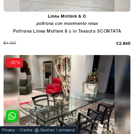
Linea Molteni & C
poltrona con movimento relax
Poltrona Linea Molteni & c in Tessuto SCONTATA
€2.640
€4.430
-30%
-
Privacy
Cookie
Gestisci i consensi