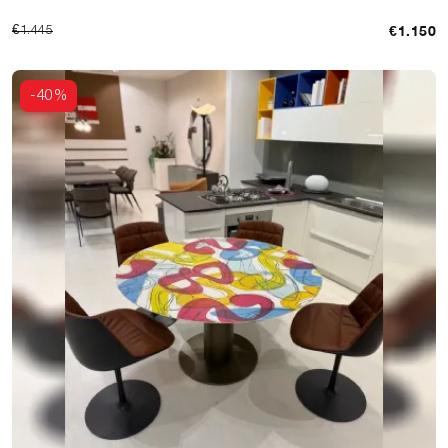
€1.150
€1.445
-40%