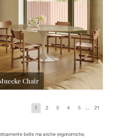
Muecke Chair
1
2
3
4
5
....
21
 esteticamente belle ma anche ergonomiche,