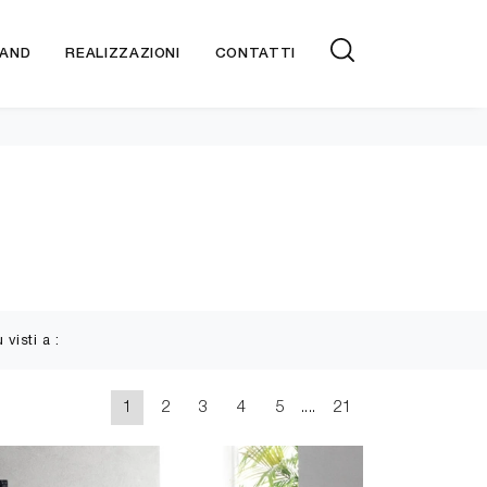
AND
REALIZZAZIONI
CONTATTI
ù visti a :
1
2
3
4
5
....
21