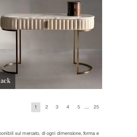
Jack
1
2
3
4
5
....
25
onibili sul mercato, di ogni dimensione, forma e