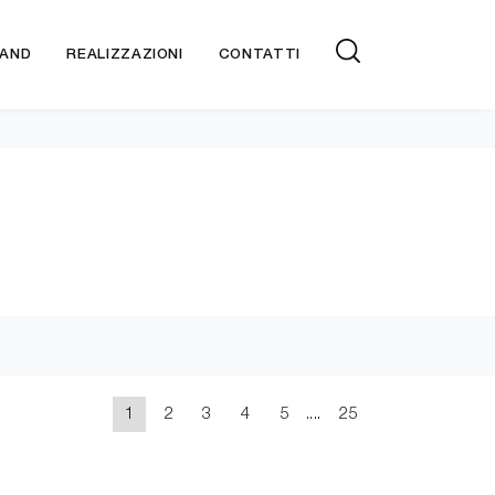
AND
REALIZZAZIONI
CONTATTI
1
2
3
4
5
....
25