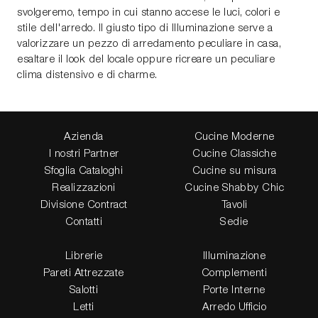
svolgeremo, tempo in cui stanno accese le luci, colori e
stile dell'arredo. Il giusto tipo di Illuminazione serve a
valorizzare un pezzo di arredamento peculiare in casa,
esaltare il look del locale oppure ricreare un peculiare
clima distensivo e di charme.
Azienda
Cucine Moderne
I nostri Partner
Cucine Classiche
Sfoglia Cataloghi
Cucine su misura
Realizzazioni
Cucine Shabby Chic
Divisione Contract
Tavoli
Contatti
Sedie
Librerie
Illuminazione
Pareti Attrezzate
Complementi
Salotti
Porte Interne
Letti
Arredo Ufficio