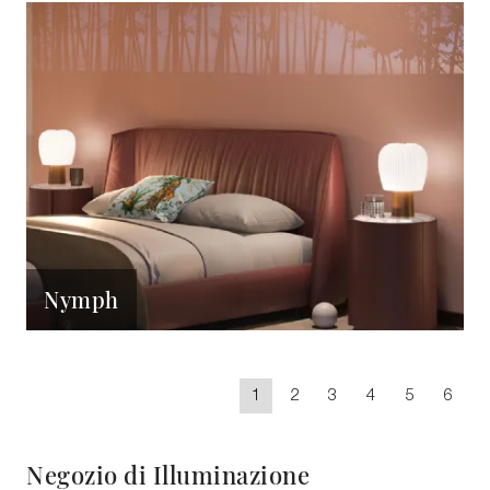
Nymph
1
2
3
4
5
6
Negozio di Illuminazione