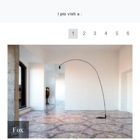
I più visti a :
1
2
3
4
5
6
Fox