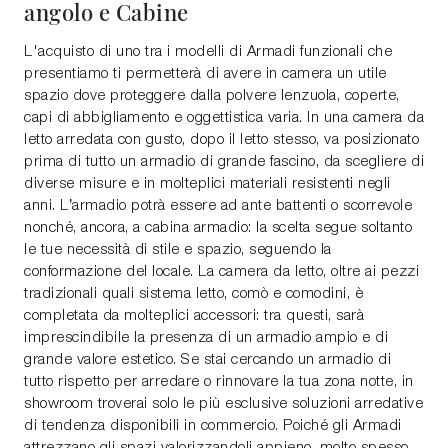
angolo e Cabine
L'acquisto di uno tra i modelli di Armadi funzionali che
presentiamo ti permetterà di avere in camera un utile
spazio dove proteggere dalla polvere lenzuola, coperte,
capi di abbigliamento e oggettistica varia. In una camera da
letto arredata con gusto, dopo il letto stesso, va posizionato
prima di tutto un armadio di grande fascino, da scegliere di
diverse misure e in molteplici materiali resistenti negli
anni. L’armadio potrà essere ad ante battenti o scorrevole
nonché, ancora, a cabina armadio: la scelta segue soltanto
le tue necessità di stile e spazio, seguendo la
conformazione del locale. La camera da letto, oltre ai pezzi
tradizionali quali sistema letto, comò e comodini, è
completata da molteplici accessori: tra questi, sarà
imprescindibile la presenza di un armadio ampio e di
grande valore estetico. Se stai cercando un armadio di
tutto rispetto per arredare o rinnovare la tua zona notte, in
showroom troverai solo le più esclusive soluzioni arredative
di tendenza disponibili in commercio. Poiché gli Armadi
attrezzano gli spazi valorizzandoli appieno, molto spesso