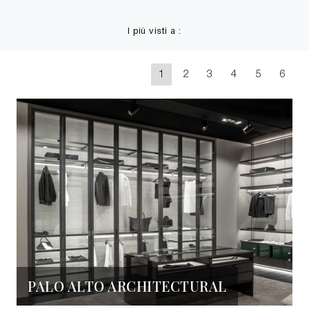
I più visti a :
1
2
3
4
5
6
PALO ALTO ARCHITECTURAL