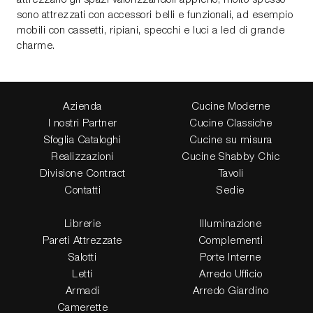
sono attrezzati con accessori belli e funzionali, ad esempio
mobili con cassetti, ripiani, specchi e luci a led di grande
charme.
Azienda
Cucine Moderne
I nostri Partner
Cucine Classiche
Sfoglia Cataloghi
Cucine su misura
Realizzazioni
Cucine Shabby Chic
Divisione Contract
Tavoli
Contatti
Sedie
Librerie
Illuminazione
Pareti Attrezzate
Complementi
Salotti
Porte Interne
Letti
Arredo Ufficio
Armadi
Arredo Giardino
Camerette