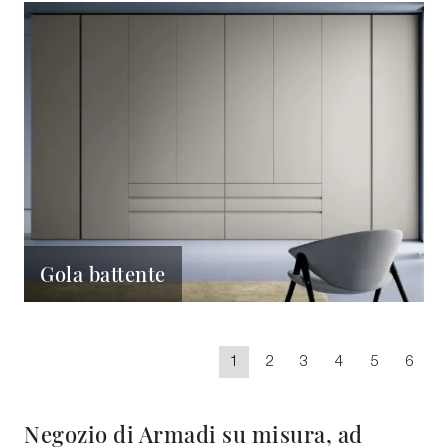
Gola battente
1
2
3
4
5
6
Negozio di Armadi su misura, ad