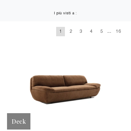
I più visti a :
1
2
3
4
5
....
16
Deck