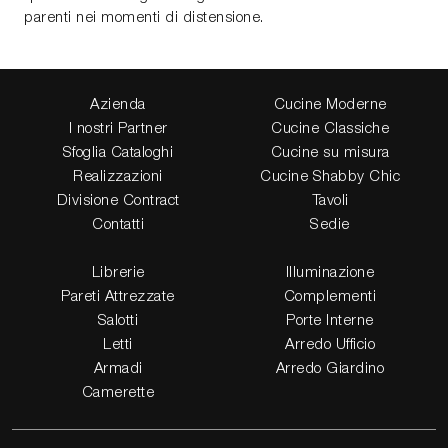
parenti nei momenti di distensione.
Azienda
Cucine Moderne
I nostri Partner
Cucine Classiche
Sfoglia Cataloghi
Cucine su misura
Realizzazioni
Cucine Shabby Chic
Divisione Contract
Tavoli
Contatti
Sedie
Librerie
Illuminazione
Pareti Attrezzate
Complementi
Salotti
Porte Interne
Letti
Arredo Ufficio
Armadi
Arredo Giardino
Camerette