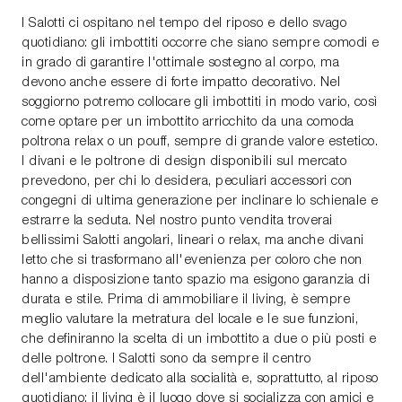
I Salotti ci ospitano nel tempo del riposo e dello svago
quotidiano: gli imbottiti occorre che siano sempre comodi e
in grado di garantire l'ottimale sostegno al corpo, ma
devono anche essere di forte impatto decorativo. Nel
soggiorno potremo collocare gli imbottiti in modo vario, così
come optare per un imbottito arricchito da una comoda
poltrona relax o un pouff, sempre di grande valore estetico.
I divani e le poltrone di design disponibili sul mercato
prevedono, per chi lo desidera, peculiari accessori con
congegni di ultima generazione per inclinare lo schienale e
estrarre la seduta. Nel nostro punto vendita troverai
bellissimi Salotti angolari, lineari o relax, ma anche divani
letto che si trasformano all'evenienza per coloro che non
hanno a disposizione tanto spazio ma esigono garanzia di
durata e stile. Prima di ammobiliare il living, è sempre
meglio valutare la metratura del locale e le sue funzioni,
che definiranno la scelta di un imbottito a due o più posti e
delle poltrone. I Salotti sono da sempre il centro
dell'ambiente dedicato alla socialità e, soprattutto, al riposo
quotidiano: il living è il luogo dove si socializza con amici e