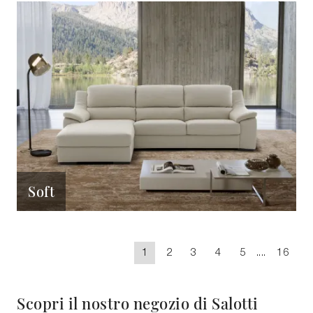
Soft
1
2
3
4
5
....
16
Scopri il nostro negozio di Salotti