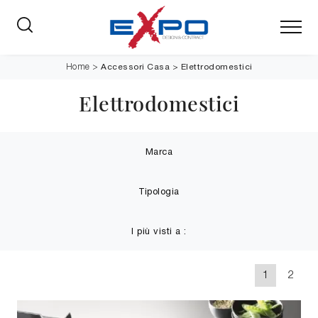
Accessori Casa
>
Elettrodomestici
Home
>
Elettrodomestici
Marca
Tipologia
I più visti a :
1
2