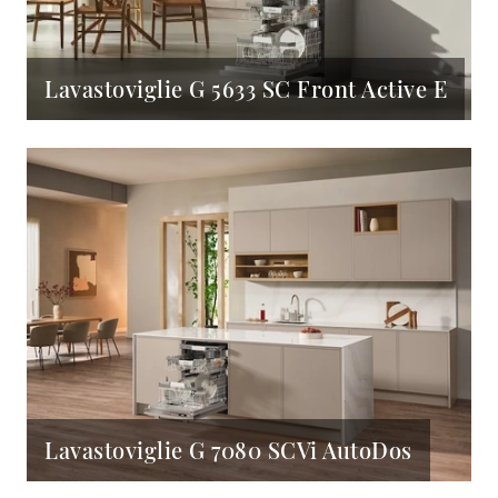
Lavastoviglie G 5633 SC Front Active E
Lavastoviglie G 7080 SCVi AutoDos