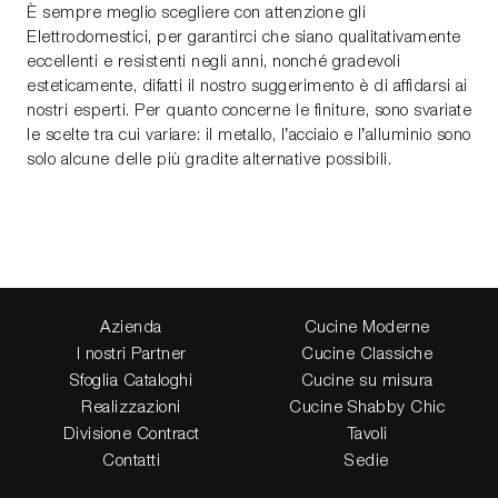
È sempre meglio scegliere con attenzione gli
Elettrodomestici, per garantirci che siano qualitativamente
eccellenti e resistenti negli anni, nonché gradevoli
esteticamente, difatti il nostro suggerimento è di affidarsi ai
nostri esperti. Per quanto concerne le finiture, sono svariate
le scelte tra cui variare: il metallo, l’acciaio e l’alluminio sono
solo alcune delle più gradite alternative possibili.
Azienda
Cucine Moderne
I nostri Partner
Cucine Classiche
Sfoglia Cataloghi
Cucine su misura
Realizzazioni
Cucine Shabby Chic
Divisione Contract
Tavoli
Contatti
Sedie