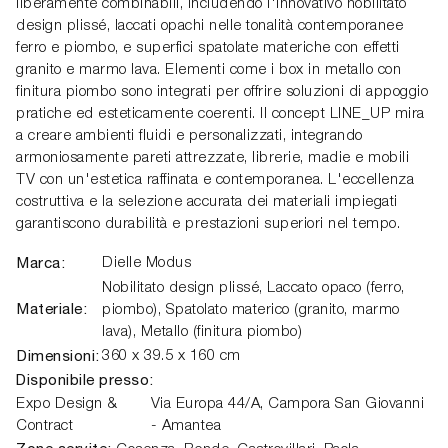
liberamente combinabili, includendo l'innovativo nobilitato
design plissé, laccati opachi nelle tonalità contemporanee
ferro e piombo, e superfici spatolate materiche con effetti
granito e marmo lava. Elementi come i box in metallo con
finitura piombo sono integrati per offrire soluzioni di appoggio
pratiche ed esteticamente coerenti. Il concept LINE_UP mira
a creare ambienti fluidi e personalizzati, integrando
armoniosamente pareti attrezzate, librerie, madie e mobili
TV con un'estetica raffinata e contemporanea. L'eccellenza
costruttiva e la selezione accurata dei materiali impiegati
garantiscono durabilità e prestazioni superiori nel tempo.
Marca:
Dielle Modus
Nobilitato design plissé, Laccato opaco (ferro,
Materiale:
piombo), Spatolato materico (granito, marmo
lava), Metallo (finitura piombo)
Dimensioni:
360 x 39.5 x 160 cm
Disponibile presso:
Expo Design &
Via Europa 44/A,
Campora San Giovanni
Contract
- Amantea