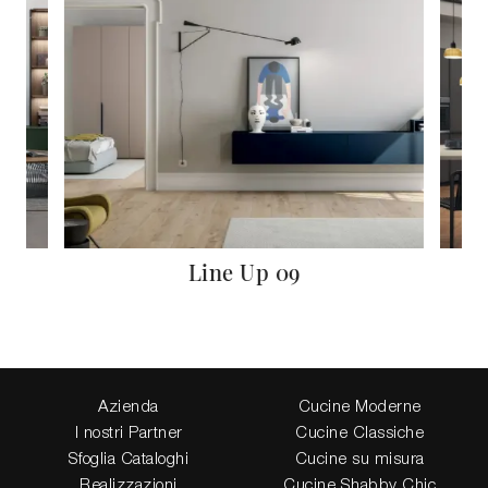
Line Up 09
Azienda
Cucine Moderne
I nostri Partner
Cucine Classiche
Sfoglia Cataloghi
Cucine su misura
Realizzazioni
Cucine Shabby Chic