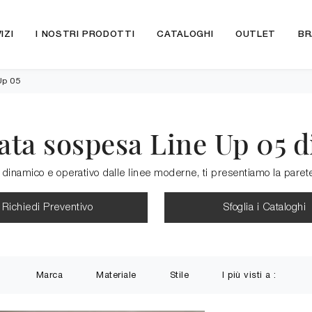
IZI
I NOSTRI PRODOTTI
CATALOGHI
OUTLET
BR
Up 05
ata sospesa Line Up 05 
dinamico e operativo dalle linee moderne, ti presentiamo la paret
Richiedi Preventivo
Sfoglia i Cataloghi
Marca
Materiale
Stile
I più visti a :