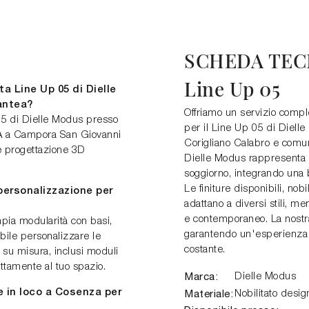
SCHEDA TEC
Line Up 05
a Line Up 05 di Dielle
antea?
Offriamo un servizio compl
 05 di Dielle Modus presso
per il Line Up 05 di Diell
/A a Campora San Giovanni
Corigliano Calabro e comun
 e progettazione 3D
Dielle Modus rappresenta u
soggiorno, integrando una
Le finiture disponibili, nob
 personalizzazione per
adattano a diversi stili, me
e contemporaneo. La nostra 
pia modularità con basi,
garantendo un'esperienza 
bile personalizzare le
costante.
 su misura, inclusi moduli
ettamente al tuo spazio.
Marca:
Dielle Modus
re in loco a Cosenza per
Materiale:
Nobilitato desig