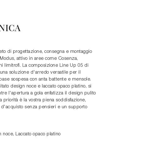
NICA
eto di progettazione, consegna e montaggio
e Modus, attivo in aree come Cosenza,
i limitrofi. La composizione Line Up 05 di
na soluzione d'arredo versatile per il
 base sospesa con anta battente e mensole.
ilitato design noce e laccato opaco platino, si
ntre l'apertura a gola enfatizza il design pulito
priorità è la vostra piena soddisfazione,
d'acquisto senza pensieri e un supporto
n noce, Laccato opaco platino