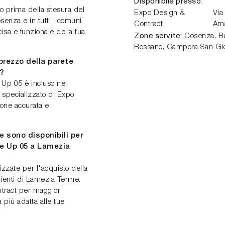
Disponibile presso:
oco prima della stesura del
Expo Design &
Via
senza e in tutti i comuni
Contract
Am
isa e funzionale della tua
Zone servite:
Cosenza, Ren
Rossano, Campora San Gio
 prezzo della parete
?
e Up 05 è incluso nel
 specializzato di Expo
ione accurata e
 sono disponibili per
ne Up 05 a Lamezia
zzate per l'acquisto della
lienti di Lamezia Terme.
ntract per maggiori
a più adatta alle tue