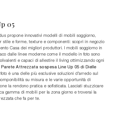
Up 05
us propone innovativi modelli di mobili soggiorno,
r stile e forme, texture e componenti: scopri in negozio
nto Casa dei migliori produttori. I mobili soggiorno in
aco dalle linee moderne come il modello in foto sono
livalenti e capaci di allestire il living ottimizzando ogni
Parete Attrezzata sospesa Line Up 05 di Dielle
a
 foto è una delle più esclusive soluzioni d’arredo sul
omponibilità su misura e le varie opportunità di
one la rendono pratica e sofisticata. Lasciati stuzzicare
ca gamma di mobili per la zona giorno e troverai la
rezzata che fa per te.