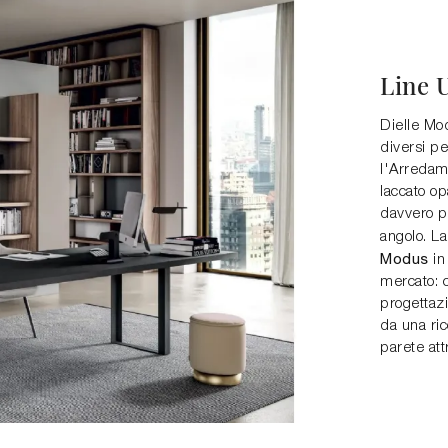
Line 
Dielle Mod
diversi pe
l'Arredame
laccato op
davvero po
angolo. L
Modus
in
mercato: c
progettazi
da una ric
parete att