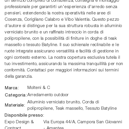
un servizio completo di consulenza, consegna e montaggio
professionale per garantirti un'esperienza d'arredo senza
pensieri, estendendo la nostra operatività nelle aree di
Cosenza, Corigliano Calabro e Vibo Valentia. Questo pezzo
d'autore si distingue per la sua struttura robusta in alluminio
verniciato brunito e un raffinato intreccio in corda di
polipropilene, con la possibilità di finiture in doghe di teak
massello o tessuto Batyline. Il suo schienale reclinabile e le
ruote integrate assicurano versatilità e facilità di gestione in
ogni contesto esterno. La nostra copertura esclusiva tutela il
tuo investimento, assicurando la massima tranquillità per non
conformità. Contattaci per maggiori informazioni sui termini
della garanzia.
Marca:
Molteni & C
Categoria:
Arredamento outdoor
Alluminio verniciato brunito, Corda di
Materiale:
polipropilene, Teak massello, Tessuto Batyline
Disponibile presso:
Expo Design &
Via Europa 44/A,
Campora San Giovanni
Contract
- Amantea