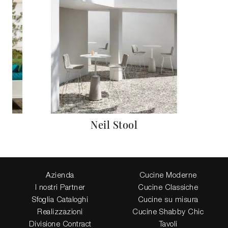
Neil Stool
Azienda
Cucine Moderne
I nostri Partner
Cucine Classiche
Sfoglia Cataloghi
Cucine su misura
Realizzazioni
Cucine Shabby Chic
Divisione Contract
Tavoli