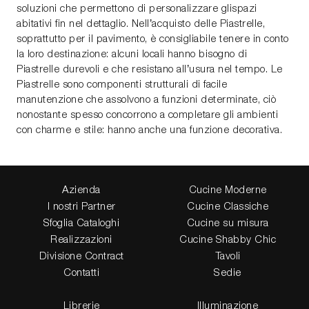
soluzioni che permettono di personalizzare glispazi
abitativi fin nel dettaglio. Nell’acquisto delle Piastrelle,
soprattutto per il pavimento, è consigliabile tenere in conto
la loro destinazione: alcuni locali hanno bisogno di
Piastrelle durevoli e che resistano all’usura nel tempo. Le
Piastrelle sono componenti strutturali di facile
manutenzione che assolvono a funzioni determinate, ciò
nonostante spesso concorrono a completare gli ambienti
con charme e stile: hanno anche una funzione decorativa.
Azienda
Cucine Moderne
I nostri Partner
Cucine Classiche
Sfoglia Cataloghi
Cucine su misura
Realizzazioni
Cucine Shabby Chic
Divisione Contract
Tavoli
Contatti
Sedie
Librerie
Illuminazione