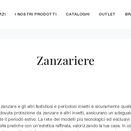
IZI
I NOSTRI PRODOTTI
CATALOGHI
OUTLET
BR
Zanzariere
anzare e gli altri fastidiosi e pericolosi insetti è sicuramente quell
la dovuta protezione da zanzare e altri insetti, assicurano un adegua
il periodo estivo. La rete dei modelli più tecnologici ed esclusivi 
ità pratiche con un’estetica raffinata, valorizzando la tua casa. In