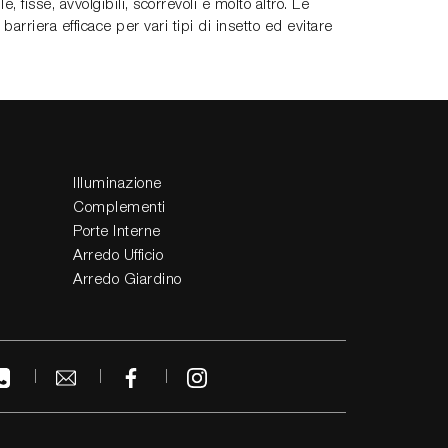
 fisse, avvolgibili, scorrevoli e molto altro. Le
arriera efficace per vari tipi di insetto ed evitare
Illuminazione
Complementi
Porte Interne
Arredo Ufficio
Arredo Giardino