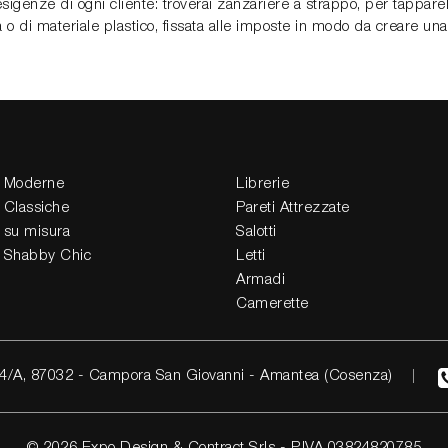
sigenze di ogni cliente: troverai zanzariere a strappo, per tapparelle,
 o di materiale plastico, fissata alle imposte in modo da creare una b
 Moderne
Librerie
 Classiche
Pareti Attrezzate
 su misura
Salotti
 Shabby Chic
Letti
Armadi
Camerette
4/A, 87032 - Campora San Giovanni - Amantea (Cosenza)