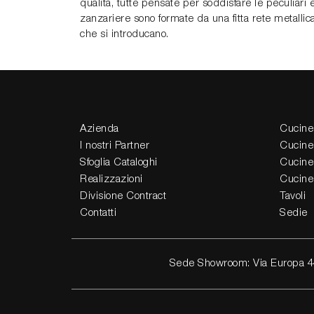
qualità, tutte pensate per soddisfare le peculiari e
zanzariere sono formate da una fitta rete metallica
che si introducano.
Azienda
Cucine
I nostri Partner
Cucine
Sfoglia Cataloghi
Cucine
Realizzazioni
Cucine
Divisione Contract
Tavoli
Contatti
Sedie
Sede Showroom: Via Europa 4