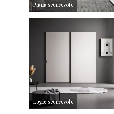
Plana scorrevole
Logic scorrevole