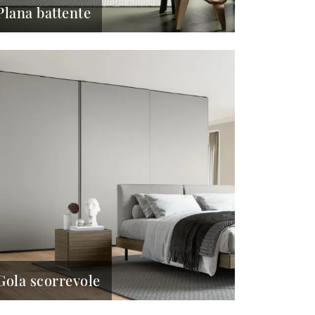
Plana battente
Gola scorrevole