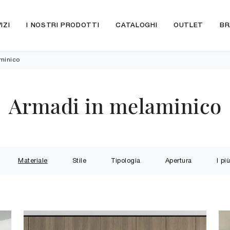
IZI
I NOSTRI PRODOTTI
CATALOGHI
OUTLET
BR
minico
Armadi in melaminico
Materiale
Stile
Tipologia
Apertura
I più