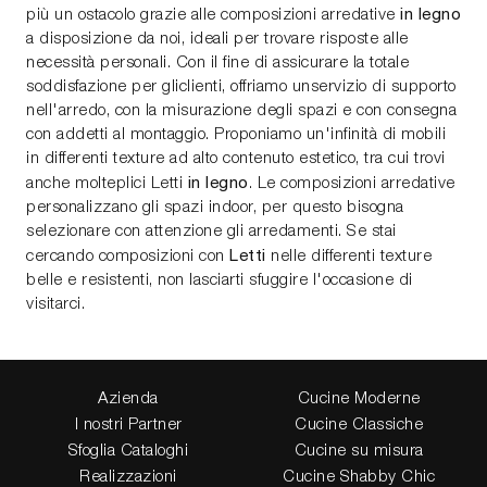
in legno
più un ostacolo grazie alle composizioni arredative
a disposizione da noi, ideali per trovare risposte alle
necessità personali. Con il fine di assicurare la totale
soddisfazione per gliclienti, offriamo unservizio di supporto
nell'arredo, con la misurazione degli spazi e con consegna
con addetti al montaggio. Proponiamo un'infinità di mobili
in differenti texture ad alto contenuto estetico, tra cui trovi
in legno
anche molteplici Letti
. Le composizioni arredative
personalizzano gli spazi indoor, per questo bisogna
selezionare con attenzione gli arredamenti. Se stai
Letti
cercando composizioni con
nelle differenti texture
belle e resistenti, non lasciarti sfuggire l'occasione di
visitarci.
Azienda
Cucine Moderne
I nostri Partner
Cucine Classiche
Sfoglia Cataloghi
Cucine su misura
Realizzazioni
Cucine Shabby Chic