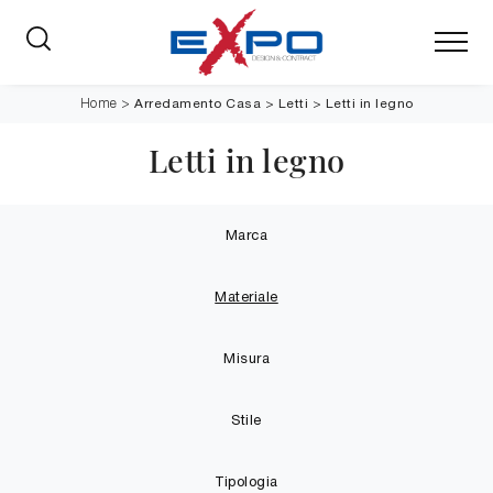
Arredamento Casa
>
Letti
>
Letti in legno
Home
>
Letti in legno
Marca
Materiale
Misura
Stile
Tipologia