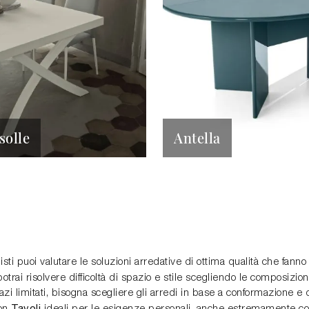
solle
Antella
nisti puoi valutare le soluzioni arredative di ottima qualità che fann
otrai risolvere difficoltà di spazio e stile scegliendo le composizion
 spazi limitati, bisogna scegliere gli arredi in base a conformazione
Tavoli
con
ideali per le esigenze personali, anche estremamente com