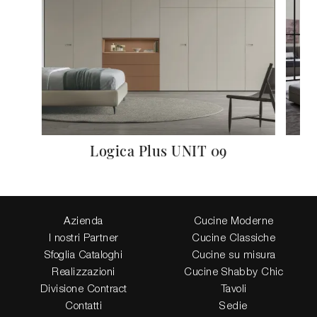
Logica Plus UNIT 09
Azienda
Cucine Moderne
I nostri Partner
Cucine Classiche
Sfoglia Cataloghi
Cucine su misura
Realizzazioni
Cucine Shabby Chic
Divisione Contract
Tavoli
Contatti
Sedie