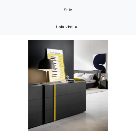
Stile
I più visti a :