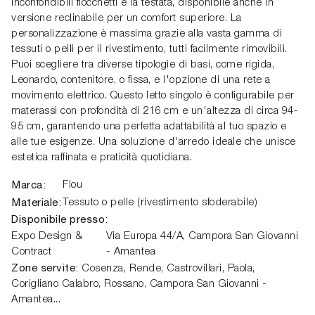
inconfondibili fiocchetti e la testata, disponibile anche in
versione reclinabile per un comfort superiore. La
personalizzazione è massima grazie alla vasta gamma di
tessuti o pelli per il rivestimento, tutti facilmente rimovibili.
Puoi scegliere tra diverse tipologie di basi, come rigida,
Leonardo, contenitore, o fissa, e l'opzione di una rete a
movimento elettrico. Questo letto singolo è configurabile per
materassi con profondità di 216 cm e un'altezza di circa 94-
95 cm, garantendo una perfetta adattabilità al tuo spazio e
alle tue esigenze. Una soluzione d'arredo ideale che unisce
estetica raffinata e praticità quotidiana.
Marca:
Flou
Materiale:
Tessuto o pelle (rivestimento sfoderabile)
Disponibile presso:
Expo Design &
Via Europa 44/A,
Campora San Giovanni
Contract
- Amantea
Zone servite:
Cosenza, Rende, Castrovillari, Paola,
Corigliano Calabro, Rossano, Campora San Giovanni -
Amantea...