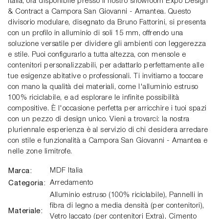
Italia, ora disponibile presso il nostro showroom Expo Design
& Contract a Campora San Giovanni - Amantea. Questo
divisorio modulare, disegnato da Bruno Fattorini, si presenta
con un profilo in alluminio di soli 15 mm, offrendo una
soluzione versatile per dividere gli ambienti con leggerezza
e stile. Puoi configurarlo a tutta altezza, con mensole e
contenitori personalizzabili, per adattarlo perfettamente alle
tue esigenze abitative o professionali. Ti invitiamo a toccare
con mano la qualità dei materiali, come l'alluminio estruso
100% riciclabile, e ad esplorare le infinite possibilità
compositive. È l'occasione perfetta per arricchire i tuoi spazi
con un pezzo di design unico. Vieni a trovarci: la nostra
pluriennale esperienza è al servizio di chi desidera arredare
con stile e funzionalità a Campora San Giovanni - Amantea e
nelle zone limitrofe.
Marca:
MDF Italia
Categoria:
Arredamento
Alluminio estruso (100% riciclabile), Pannelli in
fibra di legno a media densità (per contenitori),
Materiale:
Vetro laccato (per contenitori Extra), Cimento