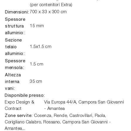
(per contenitori Extra)
Dimensioni:
700 x 33 x 300 cm
Spessore
struttura
15 mm
alluminio:
Sezione
telaio
1.5x1.5 cm
alluminio:
Spessore
1.5 cm
mensola:
Altezza
interna
35 cm
vani:
Disponibile presso:
Expo Design &
Via Europa 44/A,
Campora San Giovanni
Contract
- Amantea
Zone servite:
Cosenza, Rende, Castrovillari, Paola,
Corigliano Calabro, Rossano, Campora San Giovanni -
Amantea...