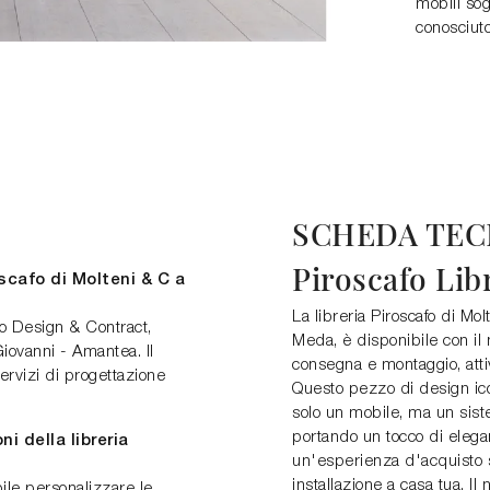
mobili sog
conosciut
SCHEDA TEC
Piroscafo Lib
scafo di Molteni & C a
La libreria Piroscafo di Mo
po Design & Contract,
Meda, è disponibile con il 
iovanni - Amantea. Il
consegna e montaggio, atti
ervizi di progettazione
Questo pezzo di design icon
solo un mobile, ma un sist
portando un tocco di elega
i della libreria
un'esperienza d'acquisto s
installazione a casa tua. Il
ile personalizzare le