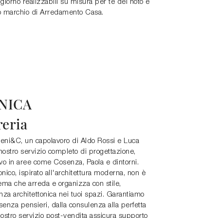
giorno realizzabili su misura per te del noto e
o marchio di Arredamento Casa.
NICA
reria
lteni&C, un capolavoro di Aldo Rossi e Luca
nostro servizio completo di progettazione,
vo in aree come Cosenza, Paola e dintorni.
ico, ispirato all'architettura moderna, non è
ema che arreda e organizza con stile,
nza architettonica nei tuoi spazi. Garantiamo
enza pensieri, dalla consulenza alla perfetta
 nostro servizio post-vendita assicura supporto