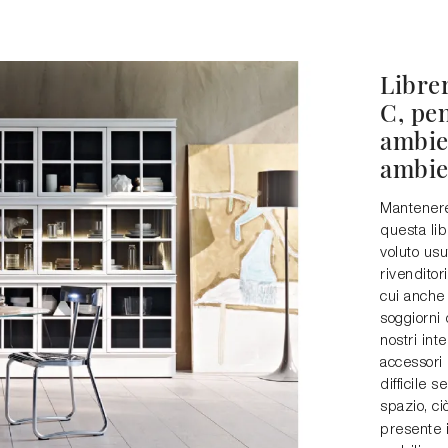
Librer
C, pe
ambie
ambien
Mantenere 
questa lib
voluto usu
rivenditor
cui anche 
soggiorni 
nostri int
accessori 
difficile s
spazio, ci
presente i