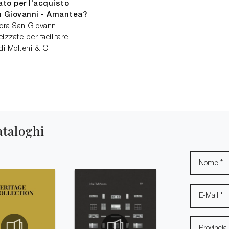
to per l'acquisto
an Giovanni - Amantea?
ora San Giovanni -
zzate per facilitare
 di Molteni & C.
ataloghi