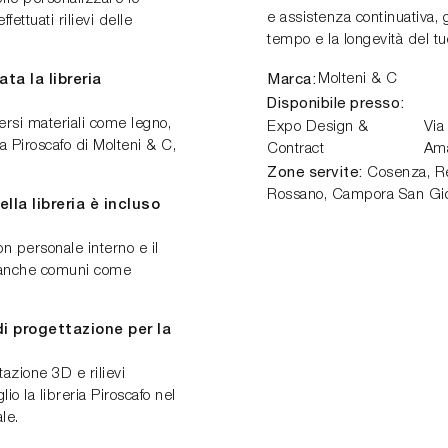
e assistenza continuativa, 
ettuati rilievi delle
tempo e la longevità del tu
Marca:
Molteni & C
ta la libreria
Disponibile presso:
ersi materiali come legno,
Expo Design &
Via
la Piroscafo di Molteni & C,
Contract
Am
Zone servite:
Cosenza, Ren
Rossano, Campora San Gio
lla libreria è incluso
on personale interno e il
 anche comuni come
di progettazione per la
tazione 3D e rilievi
lio la libreria Piroscafo nel
le.