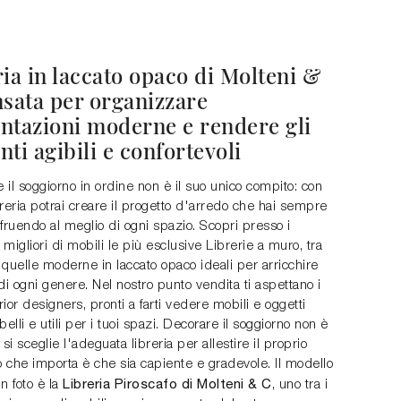
ia in laccato opaco di Molteni &
nsata per organizzare
ntazioni moderne e rendere gli
ti agibili e confortevoli
il soggiorno in ordine non è il suo unico compito: con
reria potrai creare il progetto d'arredo che hai sempre
fruendo al meglio di ogni spazio. Scopri presso i
i migliori di mobili le più esclusive Librerie a muro, tra
quelle moderne in laccato opaco ideali per arricchire
di ogni genere. Nel nostro punto vendita ti aspettano i
erior designers, pronti a farti vedere mobili e oggetti
belli e utili per i tuoi spazi. Decorare il soggiorno non è
e si sceglie l'adeguata libreria per allestire il proprio
ò che importa è che sia capiente e gradevole. Il modello
Libreria Piroscafo di Molteni & C
n foto è la
, uno tra i