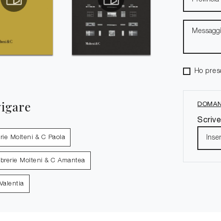
Ho pres
vigare
DOMAN
Scrive
erie Molteni & C Paola
ibrerie Molteni & C Amantea
Valentia