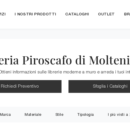
IZI
I NOSTRI PRODOTTI
CATALOGHI
OUTLET
BR
eria Piroscafo di Molten
Ottieni informazioni sulle librerie moderne a muro e arreda i tuoi int
Richiedi Preventivo
Sfoglia i Cataloghi
Marca
Materiale
Stile
Tipologia
I più visti a 