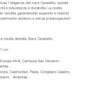
inclusa l'eleganza del noce Canaletto, questa
antire robustezza e durabilità. La nostra
st-vendita, garantendoti supporto e ricambi
investimento duraturo e senza preoccupazioni
o a media densità, Noce Canaletto,
17 cm
 Europa 44/A,
Campora San Giovanni -
antea
de, Castrovillari, Paola, Corigliano Calabro,
vanni - Amantea...