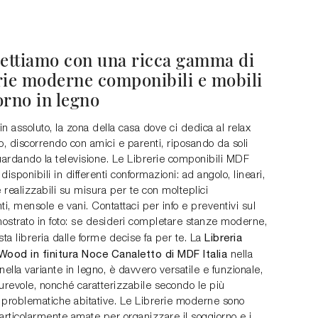
pettiamo con una ricca gamma di
rie moderne componibili e mobili
orno in legno
è, in assoluto, la zona della casa dove ci dedica al relax
o, discorrendo con amici e parenti, riposando da soli
ardando la televisione. Le Librerie componibili MDF
 disponibili in differenti conformazioni: ad angolo, lineari,
realizzabili su misura per te con molteplici
, mensole e vani. Contattaci per info e preventivi sul
ostrato in foto: se desideri completare stanze moderne,
Libreria
sta libreria dalle forme decise fa per te. La
od in finitura Noce Canaletto di MDF Italia
nella
, nella variante in legno, è davvero versatile e funzionale,
urevole, nonché caratterizzabile secondo le più
i problematiche abitative. Le Librerie moderne sono
rticolarmente amate per organizzare il soggiorno e i