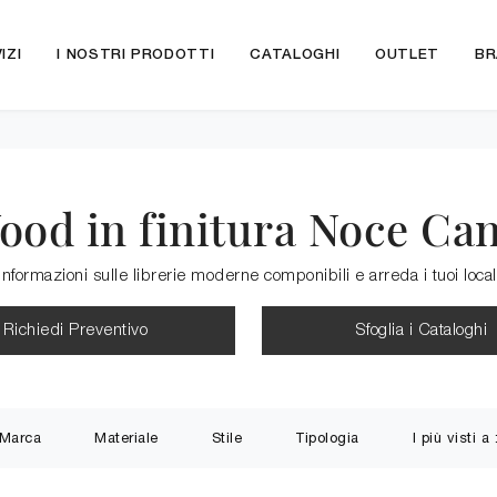
IZI
I NOSTRI PRODOTTI
CATALOGHI
OUTLET
BR
od in finitura Noce Cana
ni informazioni sulle librerie moderne componibili e arreda i tuoi lo
Richiedi Preventivo
Sfoglia i Cataloghi
Marca
Materiale
Stile
Tipologia
I più visti a 