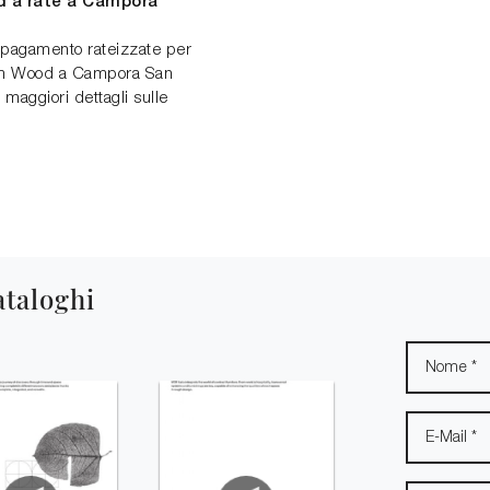
d a rate a Campora
i pagamento rateizzate per
andom Wood a Campora San
maggiori dettagli sulle
ataloghi