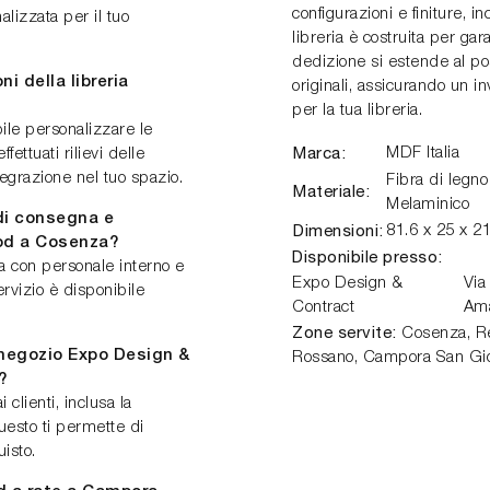
configurazioni e finiture, 
lizzata per il tuo
libreria è costruita per gar
dedizione si estende al po
i della libreria
originali, assicurando un 
per la tua libreria.
ile personalizzare le
Marca:
MDF Italia
ettuati rilievi delle
tegrazione nel tuo spazio.
Fibra di legn
Materiale:
Melaminico
 di consegna e
Dimensioni:
81.6 x 25 x 2
od a Cosenza?
Disponibile presso:
na con personale interno e
Expo Design &
Via
rvizio è disponibile
Contract
Am
Zone servite:
Cosenza, Ren
l negozio Expo Design &
Rossano, Campora San Gio
?
 clienti, inclusa la
Questo ti permette di
uisto.