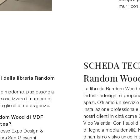
muri, coni
SCHEDA TEC
Random Woo
li della libreria Random
La libreria Random Wood d
rie moderne, può essere a
Industriedesign, si propon
rsonalizzare il numero di
spazi. Offriamo un servizi
 meglio alle tue esigenze.
installazione professional
nostri clienti in città co
andom Wood di MDF
Vibo Valentia. Con i suoi dist
ntea?
di legno a media densità, 
presso Expo Design &
dinamismo visivo unico in 
pora San Giovanni -