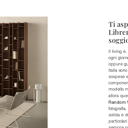
Ti as
Libre
soggi
Il living 
ogni giorn
oppure gu
Italia sono
sospese e 
componenti
modello m
allora que
Random Wo
fotografia
solida e d
particolar
sempre pa