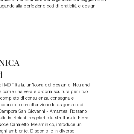
ugando alla perfezione doti di praticità e design.
NICA
d
i MDF Italia, un'icona del design di Neuland
e come una vera e propria scultura per i tuoi
o completo di consulenza, consegna e
e, coprendo con attenzione le esigenze dei
me Campora San Giovanni - Amantea, Rossano,
intivi ripiani irregolari e la struttura in Fibra
Noce Canaletto, Melaminico, introduce un
ogni ambiente. Disponibile in diverse