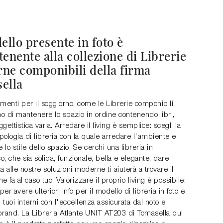
ello presente in foto è
enente alla collezione di Librerie
ne componibili della firma
ella
menti per il soggiorno, come le Librerie componibili,
o di mantenere lo spazio in ordine contenendo libri,
ggettistica varia. Arredare il living è semplice: scegli la
ipologia di libreria con la quale arredare l'ambiente e
e lo stile dello spazio. Se cerchi una libreria in
, che sia solida, funzionale, bella e elegante, dare
a alle nostre soluzioni moderne ti aiuterà a trovare il
e fa al caso tuo. Valorizzare il proprio living è possibile:
per avere ulteriori info per il modello di libreria in foto e
i tuoi interni con l'eccellenza assicurata dal noto e
brand. La Libreria Atlante UNIT AT203 di Tomasella qui