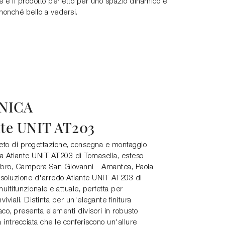
e è il prodotto perfetto per uno spazio dinamico e
nonché bello a vedersi.
NICA
nte UNIT AT203
eto di progettazione, consegna e montaggio
ria Atlante UNIT AT203 di Tomasella, esteso
labro, Campora San Giovanni - Amantea, Paola
 La soluzione d'arredo Atlante UNIT AT203 di
ultifunzionale e attuale, perfetta per
viviali. Distinta per un'elegante finitura
aco, presenta elementi divisori in robusto
 intrecciata che le conferiscono un'allure