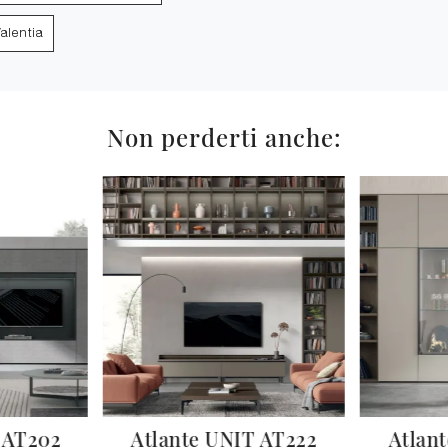
alentia
Non perderti anche:
 AT202
Atlante UNIT AT222
Atlan