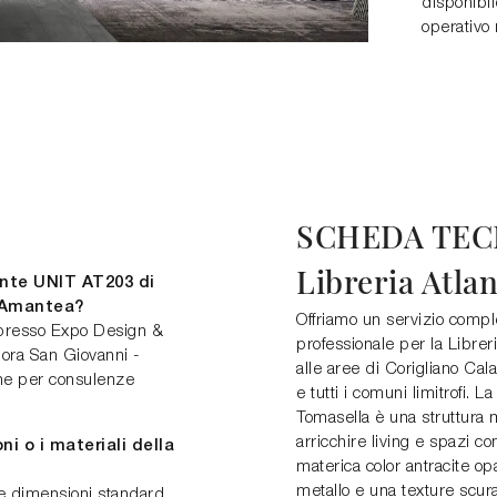
disponibil
operativo 
SCHEDA TEC
Libreria Atla
ante UNIT AT203 di
 Amantea?
Offriamo un servizio compl
3 presso Expo Design &
professionale per la Libre
pora San Giovanni -
alle aree di Corigliano Ca
one per consulenze
e tutti i comuni limitrofi.
Tomasella è una struttura m
arricchire living e spazi con
i o i materiali della
materica color antracite op
metallo e una texture scura
 le dimensioni standard