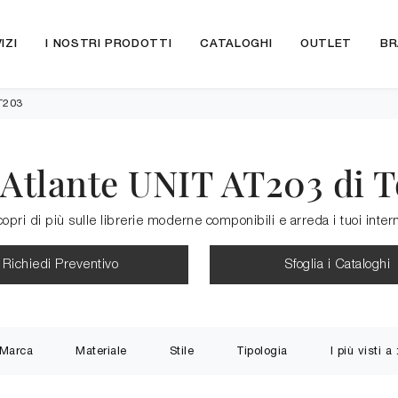
IZI
I NOSTRI PRODOTTI
CATALOGHI
OUTLET
BR
T203
 Atlante UNIT AT203 di 
pri di più sulle librerie moderne componibili e arreda i tuoi inter
Richiedi Preventivo
Sfoglia i Cataloghi
Marca
Materiale
Stile
Tipologia
I più visti a 