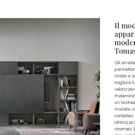
Il mod
appart
moder
Tomas
Gli arreda
permetton
riviste e o
migliore t
valorizzar
melaminico
un'occhiat
modello ch
contattaci 
ottimizza 
rinomato 