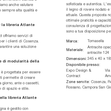
sofisticata e autentica. L'e
ssiamo anche valutare
il legno di rovere nodato e
o sempre alta qualità e
attuale. Questa proposta n
ottimale praticità e capacit
 la libreria Atlante
consulenza di progettazione
sono a tua disposizione per
offriamo servizi di
Marca:
Tomasella
er i clienti di Cosenza.
garantire una soluzione
Antracite opac
Materiale:
antracite 124
Dimensioni:
345 x 40 x 18
e di modularità della
Disponibile presso:
Expo Design &
Via
 è progettata per essere
Contract
Am
ti permette di creare
Zone servite:
Cosenza, Ren
 giorno, ante o cassetti,
Rossano, Campora San Gio
di spazio e stile.
lla libreria Atlante
egna è gestito con