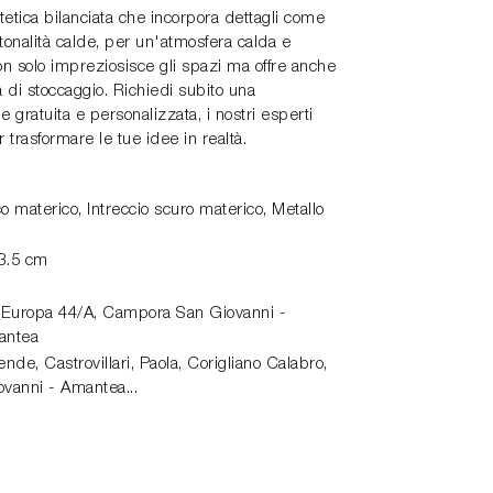
stetica bilanciata che incorpora dettagli come
 tonalità calde, per un'atmosfera calda e
on solo impreziosisce gli spazi ma offre anche
à di stoccaggio. Richiedi subito una
 gratuita e personalizzata, i nostri esperti
 trasformare le tue idee in realtà.
o materico, Intreccio scuro materico, Metallo
3.5 cm
 Europa 44/A,
Campora San Giovanni -
antea
de, Castrovillari, Paola, Corigliano Calabro,
vanni - Amantea...