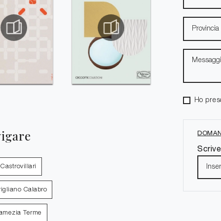
Ho pres
vigare
DOMAN
Scrive
Castrovillari
rigliano Calabro
Lamezia Terme