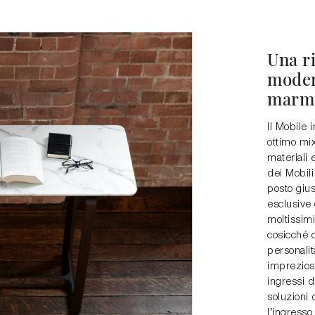
Una r
moder
marmo
Il Mobile 
ottimo mix 
materiali 
dei Mobili
posto gius
esclusive 
moltissimi
cosicché o
personalit
imprezios
ingressi d
soluzioni 
l’ingresso