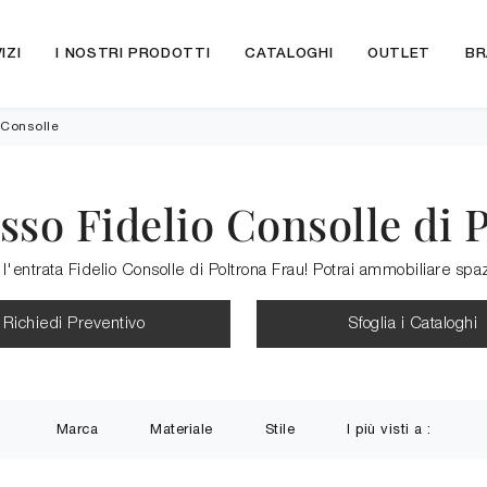
IZI
I NOSTRI PRODOTTI
CATALOGHI
OUTLET
BR
 Consolle
sso Fidelio Consolle di 
 l'entrata Fidelio Consolle di Poltrona Frau! Potrai ammobiliare sp
Richiedi Preventivo
Sfoglia i Cataloghi
Marca
Materiale
Stile
I più visti a :