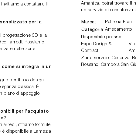
Amantea, potrai trovare il
i invitiamo a contattare il
un servizio di consulenza 
Marca:
Poltrona Frau
sonalizzato per la
Categoria:
Arredamento
di progettazione 3D e la
Disponibile presso:
degli arredi. Possiamo
Expo Design &
Via
senza e nelle zone
Contract
Am
Zone servite:
Cosenza, Ren
Rossano, Campora San Gio
e come si integra in un
ingue per il suo design
eleganza classica. È
 un piano d'appoggio
nibili per l'acquisto
me?
ri arredi, offriamo formule
e è disponibile a Lamezia