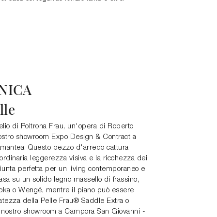
NICA
lle
elio di Poltrona Frau, un'opera di Roberto
 nostro showroom Expo Design & Contract a
mantea. Questo pezzo d'arredo cattura
aordinaria leggerezza visiva e la ricchezza dei
giunta perfetta per un living contemporaneo e
 basa su un solido legno massello di frassino,
 Moka o Wengé, mentre il piano può essere
natezza della Pelle Frau® Saddle Extra o
l nostro showroom a Campora San Giovanni -