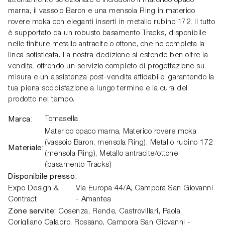
attentamente selezionate e includono il materico opaco
marna, il vassoio Baron e una mensola Ring in materico
rovere moka con eleganti inserti in metallo rubino 172. Il tutto
è supportato da un robusto basamento Tracks, disponibile
nelle finiture metallo antracite o ottone, che ne completa la
linea sofisticata. La nostra dedizione si estende ben oltre la
vendita, offrendo un servizio completo di progettazione su
misura e un'assistenza post-vendita affidabile, garantendo la
tua piena soddisfazione a lungo termine e la cura del
prodotto nel tempo.
Marca:
Tomasella
Materico opaco marna, Materico rovere moka
(vassoio Baron, mensola Ring), Metallo rubino 172
Materiale:
(mensola Ring), Metallo antracite/ottone
(basamento Tracks)
Disponibile presso:
Expo Design &
Via Europa 44/A,
Campora San Giovanni
Contract
- Amantea
Zone servite:
Cosenza, Rende, Castrovillari, Paola,
Corigliano Calabro, Rossano, Campora San Giovanni -