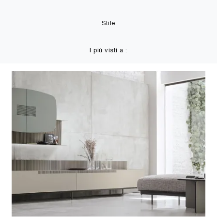
Stile
I più visti a :