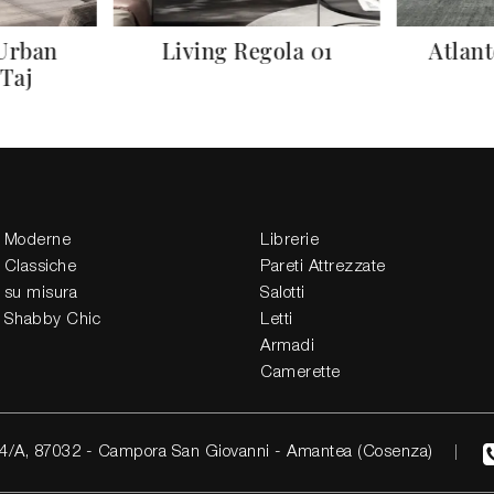
 Urban
Living Regola 01
Atlan
 Taj
 Moderne
Librerie
 Classiche
Pareti Attrezzate
 su misura
Salotti
 Shabby Chic
Letti
Armadi
Camerette
4/A, 87032 - Campora San Giovanni - Amantea (Cosenza)