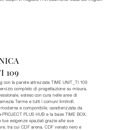
.
NICA
I 109
ing con la parete attrezzata TIME UNIT_TI 109
servizio completo di progettazione su misura,
ssionale, esteso con cura nelle aree di
amezia Terme e tutti i comuni limitrofi.
 moderna e componibile, caratterizzata da
ie +PROJECT PLUS HUB e la base TIME BOX,
e tue esigenze spaziali grazie alle sue
niture, tra cui CDF arena, CDF venato nero e