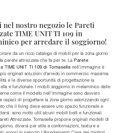
 nel nostro negozio le Pareti
zzate TIME UNIT TI 109 in
inico per arredare il soggiorno!
spirare da un ricco catalogo di mobili per la zona giorno
Parete
 la parete attrezzata che fa per te. La
ta TIME UNIT TI 109 di Tomasella
nell'immagine è
 più originali soluzioni d’arredo in commercio: massima
ità e le diverse opportunità di progettazione la
lla e funzionale. I mobili soggiorno in melaminico dalle
erne come il modello nell'immagine sono davvero
 e capaci di progettare la zona giorno valorizzando ogni
sto che il living deve essere uno spazio funzionale e
dersi, sono molto utili alcuni mobili belli e funzionali
reti Attrezzate. Tomasella propone originali modelli di
giorno, diversi per stile e conformazioni, texture e
i: scopri in negozio l'Arredamento Casa dei migliori