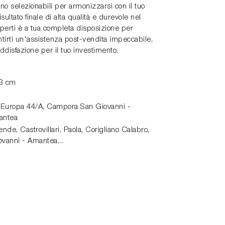
no selezionabili per armonizzarsi con il tuo
ultato finale di alta qualità e durevole nel
sperti è a tua completa disposizione per
antirti un'assistenza post-vendita impeccabile,
disfazione per il tuo investimento.
83 cm
 Europa 44/A,
Campora San Giovanni -
antea
de, Castrovillari, Paola, Corigliano Calabro,
vanni - Amantea...