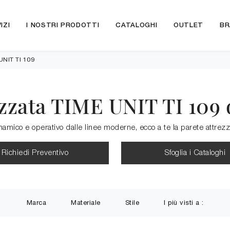
IZI
I NOSTRI PRODOTTI
CATALOGHI
OUTLET
BR
UNIT TI 109
ezzata TIME UNIT TI 109 
inamico e operativo dalle linee moderne, ecco a te la parete attre
Richiedi Preventivo
Sfoglia i Cataloghi
Marca
Materiale
Stile
I più visti a :