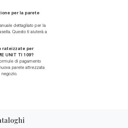
ione per la parete
nuale dettagliato per la
ella. Questo ti aiuterà a
 rateizzate per
ME UNIT TI 109?
 formule di pagamento
a nuova parete attrezzata
n negozio.
ataloghi