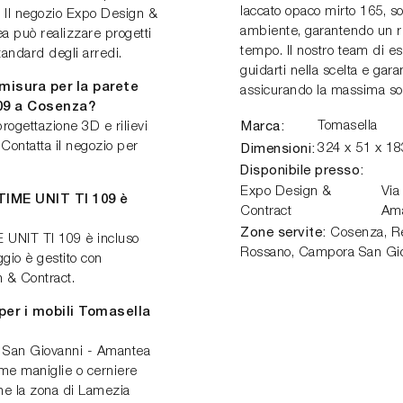
laccato opaco mirto 165, so
i. Il negozio Expo Design &
ambiente, garantendo un ris
 può realizzare progetti
tempo. Il nostro team di e
andard degli arredi.
guidarti nella scelta e gar
misura per la parete
assicurando la massima sod
09 a Cosenza?
Marca:
Tomasella
progettazione 3D e rilievi
Contatta il negozio per
Dimensioni:
324 x 51 x 1
Disponibile presso:
Expo Design &
Via
TIME UNIT TI 109 è
Contract
Am
Zone servite:
Cosenza, Ren
ME UNIT TI 109 è incluso
Rossano, Campora San Gio
gio è gestito con
n & Contract.
per i mobili Tomasella
 San Giovanni - Amantea
ome maniglie o cerniere
che la zona di Lamezia