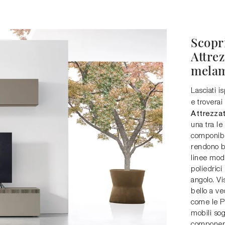
Scopri
Attre
melam
Lasciati i
e troverai
Attrezza
una tra le
componibil
rendono be
linee mod
poliedrici
angolo. Vi
bello a ve
come le Pa
mobili sog
component