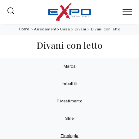
Arredamento Casa
>
Divani
>
Divani con letto
Home
>
Divani con letto
Marca
Imbottiti
Rivestimento
Stile
Tipologia