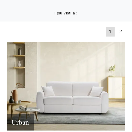
I più visti a :
1
2
Urban