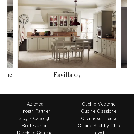
isone
Favilla 07
Azienda
Cucine Moderne
I nostri Partner
Cucine Classiche
Sfoglia Cataloghi
Cucine su misura
Realizzazioni
Cucine Shabby Chic
Divisione Contract
Tavoli