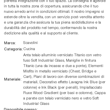
perfetta integrazione con il tuo spazio. La consegna è agevole
in tutta la nostra zona di copertura, assicurando che il tuo
nuovo arredo arrivi in condizioni ottimali. Il nostro impegno si
estende oltre la vendita, con un servizio post-vendita attento
e una garanzia che assicura la tua piena soddisfazione e la
durabilità del prodotto nel tempo, confermando la nostra
dedizione alla qualità e al supporto al cliente.
Marca:
Scavolini
Categoria:
Cucina
Anta telaio alluminio verniciato Titanio con vetro
fuso Soft Industrial Glass, Maniglie in finitura
Titanio (una da incasso e due a ponte), Elementi
Misfits in metallo verniciato (Chest, Bridge e
Cart), Piani di lavoro con diverse combinazioni di
Materiale:
materiali, Decorativo effetto Lavagna Ink Blue (per
colonne) e Ink Black (per pensili), Impiallacciato
Ruxe Wood Gradient (per basi e colonne), Cappa
a parete con telaio verniciato nero e vetro Soft
Industrial Glass
Disponibile presso: