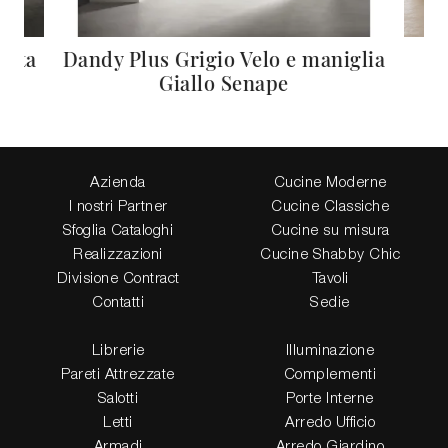
alta
Dandy Plus Grigio Velo e maniglia
Giallo Senape
Azienda
Cucine Moderne
I nostri Partner
Cucine Classiche
Sfoglia Cataloghi
Cucine su misura
Realizzazioni
Cucine Shabby Chic
Divisione Contract
Tavoli
Contatti
Sedie
Librerie
Illuminazione
Pareti Attrezzate
Complementi
Salotti
Porte Interne
Letti
Arredo Ufficio
Armadi
Arredo Giardino