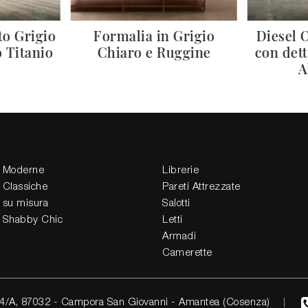
to Grigio
Formalia in Grigio
Diesel
o Titanio
Chiaro e Ruggine
con dett
A
 Moderne
Librerie
 Classiche
Pareti Attrezzate
 su misura
Salotti
 Shabby Chic
Letti
Armadi
Camerette
4/A, 87032 - Campora San Giovanni - Amantea (Cosenza)