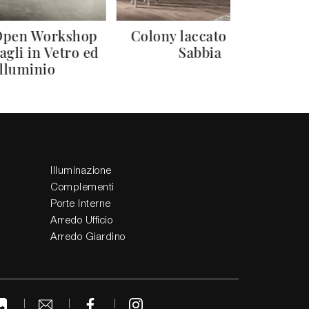
 Open Workshop
Colony laccato opaco
C
agli in Vetro ed
Sabbia
C
lluminio
Illuminazione
Complementi
Porte Interne
Arredo Ufficio
Arredo Giardino