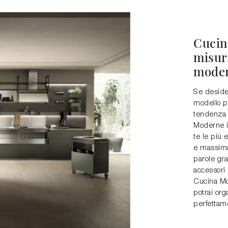
Cucine
misura
mode
Se desider
modello pr
tendenza 
Moderne i
te le più 
e massima
parole gra
accessori 
Cucina Mo
potrai org
perfettame