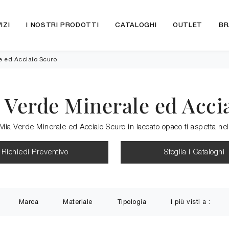
IZI
I NOSTRI PRODOTTI
CATALOGHI
OUTLET
BR
e ed Acciaio Scuro
Verde Minerale ed Acciai
ia Verde Minerale ed Acciaio Scuro in laccato opaco ti aspetta ne
Richiedi Preventivo
Sfoglia i Cataloghi
Marca
Materiale
Tipologia
I più visti a :