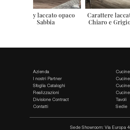
p
Colony laccato opaco
Carattere lacca
ed
Sabbia
Chiaro e Grigi
Azienda
Cucine
I nostri Partner
Cucine
Sfoglia Cataloghi
Cucine
Realizzazioni
Cucine
Divisione Contract
Tavoli
Contatti
Sedie
Sede Showroom: Via Europa 4