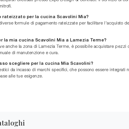
i acquisti effettuati presso Expo Design & Contract. Il servizio di 
trofi.
 rateizzato per la cucina Scavolini Mia?
verse formule di pagamento rateizzate per facilitare l'acquisto de
er la mia cucina Scavolini Mia a Lamezia Terme?
ve anche la zona di Lamezia Terme, è possibile acquistare pezzi d
anuale di manutenzione e cura.
so scegliere per la cucina Mia Scavolini?
estici da incasso di marchi specifici, che possono essere integrati n
base alle tue esigenze.
ataloghi