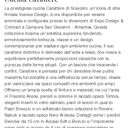
La prestigiosa cucina Carattere di Scavolini, un'icona di stile
firmata Vuesse Design, è ora disponibile per essere
ammirata e configurata presso lo showroom di Expo Design &
Contract a Campora San Giovanni - Amantea. Questa
collezione incarna un'estetica superiore, fondendo
armoniosamente bellezza, classe e un design
contemporaneo per esaltare ogni ambiente cucina. Il suo
carattere distintivo è delineato dall'anta a telaio, che riesce a
equilibrare perfettamente proporzioni classiche con la
purezza delle forme attuali. Con un fascino che trascende i
confini, Carattere è pensata per chi desidera linee pulite,
massima funzionalità e una raffinatezza senza tempo, ideale
per valorizzare sia spazi compatti che ambienti più ampi.
Offriamo un'ampia scelta di finiture e materiali, tra cui l'anta
in Frassino Arena, pensili e colonne in laccato opaco Tortora,
eleganti inserti in vetro satinato, piani di lavoro in quarzo
Pearl Breeze, e un sofisticato banco colazione in Rovere
Nabuk e laccato opaco Nero Ardesia. Dettagli come i piedini
Slender da 15 cm in Acciaio Soft o Bronzo e l'imponente