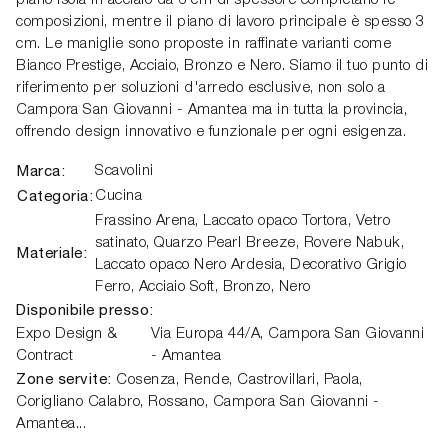
piano isola in acciaio da 6 cm di spessore completano le
composizioni, mentre il piano di lavoro principale è spesso 3
cm. Le maniglie sono proposte in raffinate varianti come
Bianco Prestige, Acciaio, Bronzo e Nero. Siamo il tuo punto di
riferimento per soluzioni d'arredo esclusive, non solo a
Campora San Giovanni - Amantea ma in tutta la provincia,
offrendo design innovativo e funzionale per ogni esigenza.
Marca:
Scavolini
Categoria:
Cucina
Frassino Arena, Laccato opaco Tortora, Vetro
satinato, Quarzo Pearl Breeze, Rovere Nabuk,
Materiale:
Laccato opaco Nero Ardesia, Decorativo Grigio
Ferro, Acciaio Soft, Bronzo, Nero
Disponibile presso:
Expo Design &
Via Europa 44/A
,
Campora San Giovanni
Contract
- Amantea
Zone servite:
Cosenza, Rende, Castrovillari, Paola,
Corigliano Calabro, Rossano, Campora San Giovanni -
Amantea...