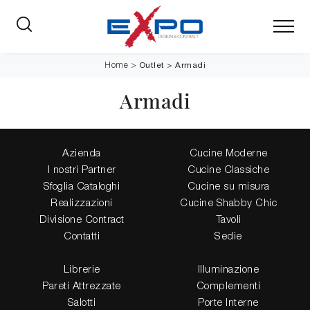
Outlet
>
Armadi
Home
>
Armadi
Azienda
Cucine Moderne
I nostri Partner
Cucine Classiche
Sfoglia Cataloghi
Cucine su misura
Realizzazioni
Cucine Shabby Chic
Divisione Contract
Tavoli
Contatti
Sedie
Librerie
Illuminazione
Pareti Attrezzate
Complementi
Salotti
Porte Interne