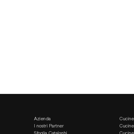
Azienda
Cucine
I nostri Partner
Cucine
Sfoglia Cataloghi
Cucine