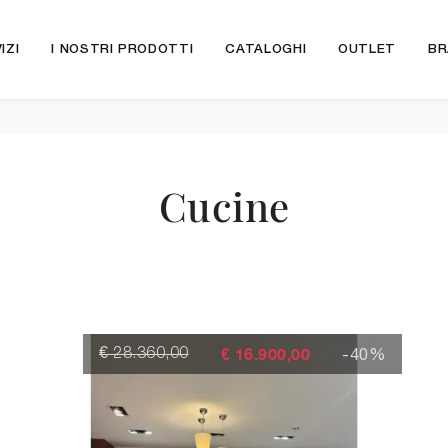
IZI
I NOSTRI PRODOTTI
CATALOGHI
OUTLET
BR
Cucine
€ 16.900,00
-40%
€ 28.360,00