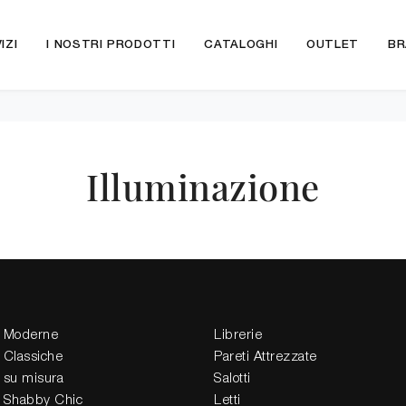
IZI
I NOSTRI PRODOTTI
CATALOGHI
OUTLET
BR
Illuminazione
 Moderne
Librerie
 Classiche
Pareti Attrezzate
 su misura
Salotti
 Shabby Chic
Letti