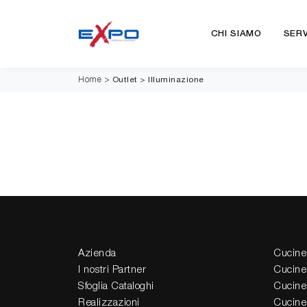
CHI SIAMO
SERV
Outlet
>
Illuminazione
Home
>
Azienda
Cucine
I nostri Partner
Cucine
Sfoglia Cataloghi
Cucine
Realizzazioni
Cucine