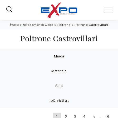
Arredamento Casa
>
Poltrone
>
Poltrone Castrovillari
Home
>
Poltrone Castrovillari
Marca
Materiale
Stile
I più visti a :
1
2
3
4
5
....
8