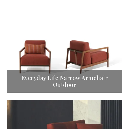
Everyday Life Narrow Armchair
Outdoor