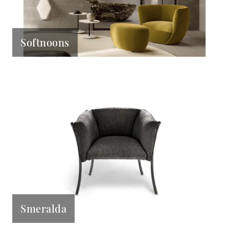
Softnoons
Smeralda