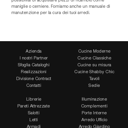
possibilità di acquistare pezzi di ricambio come
maniglie o cerniere. Forniamo anche un manuale di
manutenzione per la cura dei tuoi arredi.
Azienda
Cucine Moderne
I nostri Partner
Cucine Classiche
Sfoglia Cataloghi
Cucine su misura
Realizzazioni
Cucine Shabby Chic
Divisione Contract
Tavoli
Contatti
Sedie
Librerie
Illuminazione
Pareti Attrezzate
Complementi
Salotti
Porte Interne
Letti
Arredo Ufficio
Armadi
Arredo Giardino