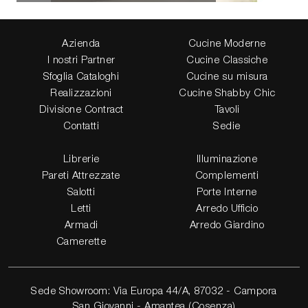
Azienda
Cucine Moderne
I nostri Partner
Cucine Classiche
Sfoglia Cataloghi
Cucine su misura
Realizzazioni
Cucine Shabby Chic
Divisione Contract
Tavoli
Contatti
Sedie
Librerie
Illuminazione
Pareti Attrezzate
Complementi
Salotti
Porte Interne
Letti
Arredo Ufficio
Armadi
Arredo Giardino
Camerette
Sede Showroom: Via Europa 44/A, 87032 - Campora
San Giovanni - Amantea (Cosenza)