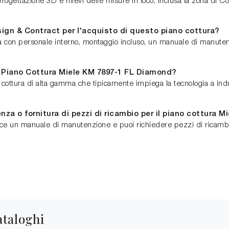
progettazione 3D e rilievi delle misure in loco, inclusa la zona di 
esign & Contract per l'acquisto di questo piano cottura?
 con personale interno, montaggio incluso, un manuale di manutenzi
il Piano Cottura Miele KM 7897-1 FL Diamond?
ttura di alta gamma che tipicamente impiega la tecnologia a induz
nza o fornitura di pezzi di ricambio per il piano cottura M
e un manuale di manutenzione e puoi richiedere pezzi di ricambio.
ataloghi