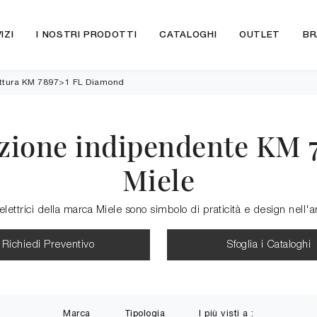
IZI
I NOSTRI PRODOTTI
CATALOGHI
OUTLET
BR
ttura KM 7897>1 FL Diamond
uzione indipendente KM 
Miele
elettrici della marca Miele sono simbolo di praticità e design nell'
Richiedi Preventivo
Sfoglia i Cataloghi
Marca
Tipologia
I più visti a :