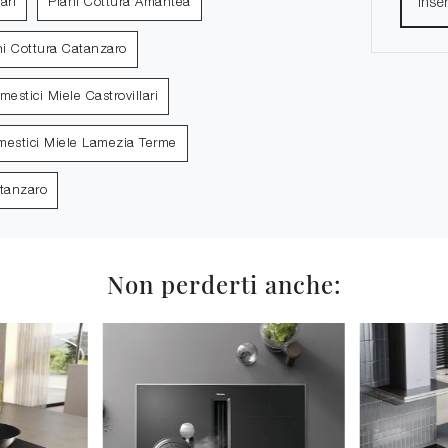
ari
Piani Cottura Amantea
ni Cottura Catanzaro
mestici Miele Castrovillari
mestici Miele Lamezia Terme
atanzaro
Non perderti anche: