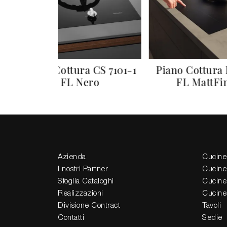
2
Piano Cottura CS 7101-1
Piano Cottura
FL Nero
FL MattFi
Azienda
Cucine
I nostri Partner
Cucine
Sfoglia Cataloghi
Cucine
Realizzazioni
Cucine
Divisione Contract
Tavoli
Contatti
Sedie