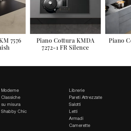
 KM 7576
Piano Cottura KMDA
Piano C
nish
7272-1 FR Silence
 Moderne
Librerie
 Classiche
Pareti Attrezzate
 su misura
Salotti
 Shabby Chic
Letti
Armadi
Camerette