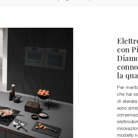
Elettr
con P
Diamo
connot
la qua
Per merito
che hai s
di elevata
sono simbo
conservaz
elettrodo
innovazion
modello n