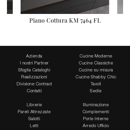
 FL
Piano Cottura KM 7464 FL
Azienda
Cucine Moderne
I nostri Partner
Cucine Classiche
Sfoglia Cataloghi
Cucine su misura
Realizzazioni
Cucine Shabby Chic
Divisione Contract
Tavoli
Contatti
Sedie
Librerie
Illuminazione
Pareti Attrezzate
Complementi
Salotti
Porte Interne
Letti
Arredo Ufficio