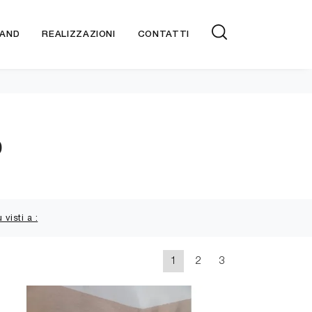
AND
REALIZZAZIONI
CONTATTI
o
ù visti a :
1
2
3