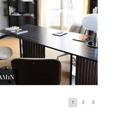
AM1N
1
2
3