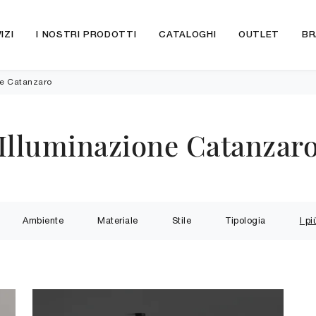
IZI
I NOSTRI PRODOTTI
CATALOGHI
OUTLET
BR
ne Catanzaro
Illuminazione Catanzar
Ambiente
Materiale
Stile
Tipologia
I pi