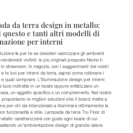
da da terra design in metallo:
 questo e tanti altri modelli di
nazione per interni
uzione fa per te se desideri valorizzare gli ambienti
rendendoli vivibili: le più originali proposte Nemo ti
in showroom. In negozio, con i suggerimenti dei nostri
i e le luci per interni da terra, saprai come collocare i
 e quali comprare. L’Illuminazione design per interni
re luce indiretta in un locale oppure enfatizzare un
 casa, un oggetto specifico o un complemento. Nel nostro
proponiamo le migliori soluzioni che il brand mette a
ne per chi sia intenzionato a illuminare ottimamente la
on funzionalità e stile. Lampada da terra Tru Floor di
tallo: caratterizzerà con gusto ogni locale di cui
esaltando un'ambientazione design di grande valore