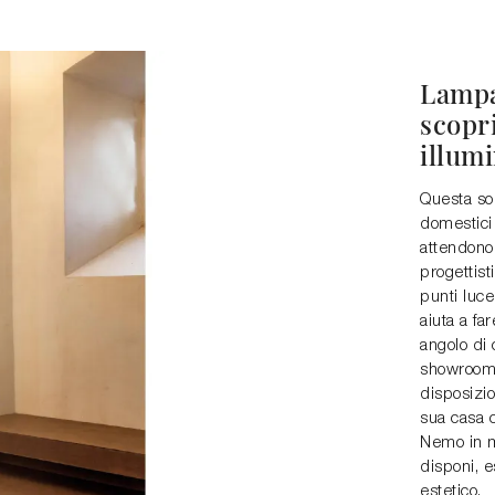
Lampa
scopri
illumi
Questa sol
domestici 
attendono 
progettist
punti luce
aiuta a fa
angolo di
showroom 
disposizio
sua casa c
Nemo in me
disponi, 
estetico.