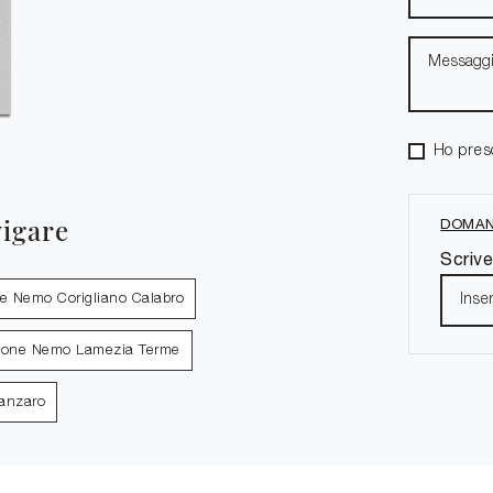
Ho pres
vigare
DOMAN
Scrive
ne Nemo Corigliano Calabro
zione Nemo Lamezia Terme
anzaro