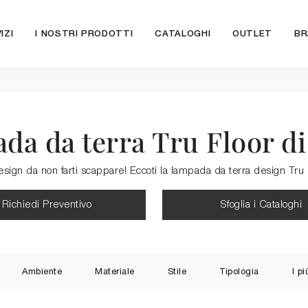
IZI
I NOSTRI PRODOTTI
CATALOGHI
OUTLET
BR
da da terra Tru Floor d
sign da non farti scappare! Eccoti la lampada da terra design Tru
Richiedi Preventivo
Sfoglia i Cataloghi
Ambiente
Materiale
Stile
Tipologia
I pi