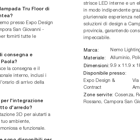
strisce LED interne e un e
lampada Tru Floor di
in modo indipendente graz
ntea?
pluriennale esperienza nel 
i Nemo presso Expo Design
soluzioni di design a Camp
ampora San Giovanni -
provincia, garantendo cons
 fornirti tutte le
impeccabile.
Marca:
Nemo Lightin
 di consegna e
Materiale:
Alluminio, Pol
 Paola?
Dimensioni:
9.9 x 11.9 x 
ce la consegna e il
Disponibile presso:
nale interno, inclusi i
Expo Design &
Via
l'orario di arrivo della
Contract
Am
Zone servite:
Cosenza, Ren
 per l'integrazione
Rossano, Campora San Gio
tto d'arredo?
tazione 3D per aiutarti a
l tuo ambiente,
rmoniosa e funzionale.