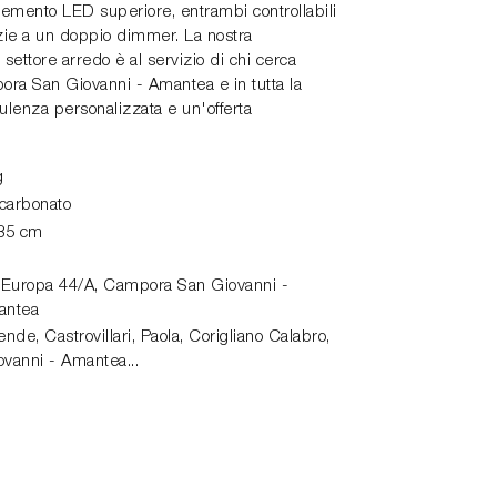
lemento LED superiore, entrambi controllabili
ie a un doppio dimmer. La nostra
settore arredo è al servizio di chi cerca
ora San Giovanni - Amantea e in tutta la
ulenza personalizzata e un'offerta
g
icarbonato
185 cm
 Europa 44/A,
Campora San Giovanni -
antea
de, Castrovillari, Paola, Corigliano Calabro,
vanni - Amantea...