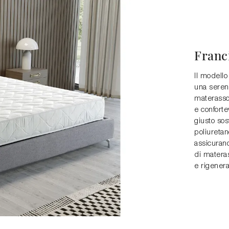
Franc
Il modello 
una serena
materasso 
e conforte
giusto sos
poliuretan
assicurano
di materas
e rigenera