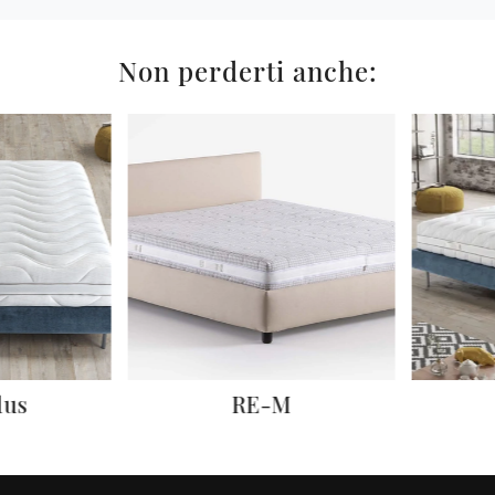
Non perderti anche:
us
RE-M