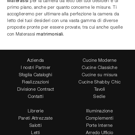
Materassi
per la camera da letto dei tuoi desideri è di
primo piano, anche per quanto concerne le misure. Ti
accoglieremo per ultimare alla perfezione la camera da
letto dei tuoi desideri con una vasta gamma di diverse
proposte pronte per essere provate, tra cui anche quelle
matrimoniali
con Materassi
.
Azienda
Cucine Moderne
I nostri Partner
Cucine Classiche
Sfoglia Cataloghi
Cucine su misura
Realizzazioni
Cucine Shabby Chic
Divisione Contract
Tavoli
Contatti
Sedie
Librerie
Illuminazione
Pareti Attrezzate
Complementi
Salotti
Porte Interne
Letti
Arredo Ufficio