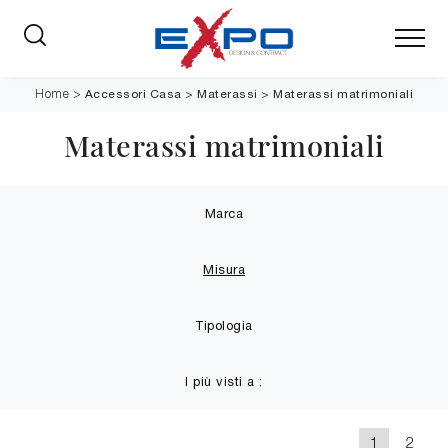
Accessori Casa
>
Materassi
>
Materassi matrimoniali
Home
>
Materassi matrimoniali
Marca
Misura
Tipologia
I più visti a :
1
2