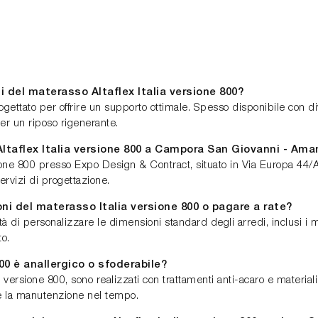
li del materasso Altaflex Italia versione 800?
progettato per offrire un supporto ottimale. Spesso disponibile con
per un riposo rigenerante.
ltaflex Italia versione 800 a Campora San Giovanni - Am
ersione 800 presso Expo Design & Contract, situato in Via Europa 4
ervizi di progettazione.
oni del materasso Italia versione 800 o pagare a rate?
tà di personalizzare le dimensioni standard degli arredi, inclusi i ma
to.
800 è anallergico o sfoderabile?
lia versione 800, sono realizzati con trattamenti anti-acaro e materiali
e e la manutenzione nel tempo.