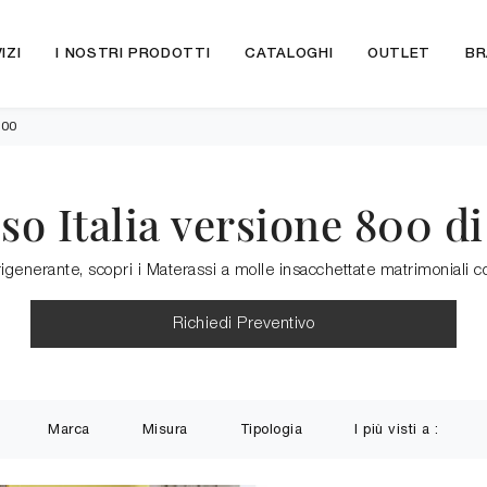
IZI
I NOSTRI PRODOTTI
CATALOGHI
OUTLET
BR
800
o Italia versione 800 di
igenerante, scopri i Materassi a molle insacchettate matrimoniali com
Richiedi Preventivo
Marca
Misura
Tipologia
I più visti a :