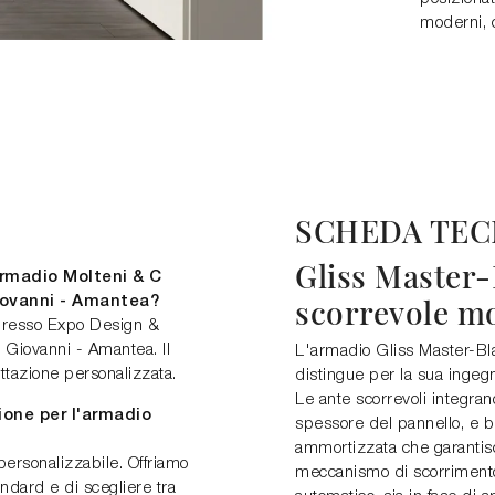
moderni, 
SCHEDA TEC
Gliss Master
armadio Molteni & C
scorrevole m
iovanni - Amantea?
 presso Expo Design &
Giovanni - Amantea. Il
L'armadio Gliss Master-Bl
ettazione personalizzata.
distingue per la sua ingeg
Le ante scorrevoli integrano
ione per l'armadio
spessore del pannello, e b
ammortizzata che garantisc
ersonalizzabile. Offriamo
meccanismo di scorrimento
andard e di scegliere tra