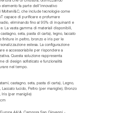
apertura che di chiusura, ottimizzando
 elemento fa parte dell'innovativo
i Molteni&C, che include tecnologie come
oT capace di purificare e profumare
adio, eliminando fino al 95% di inquinanti e
e. La vasta gamma di materiali disponibili,
castagno, seta, pasta di carta), legno, laccato
 finiture in peltro, bronzo e iris per le
sonalizzazione estesa. La configurazione
re e accessoriabile per rispondere a
zativa. Questa soluzione rappresenta
ne di design sofisticato e funzionalità
urare nel tempo.
tami, castagno, seta, pasta di carta), Legno,
 Laccato lucido, Peltro (per maniglie), Bronzo
 Iris (per maniglie)
1 cm
 Europa 44/A,
Campora San Giovanni -