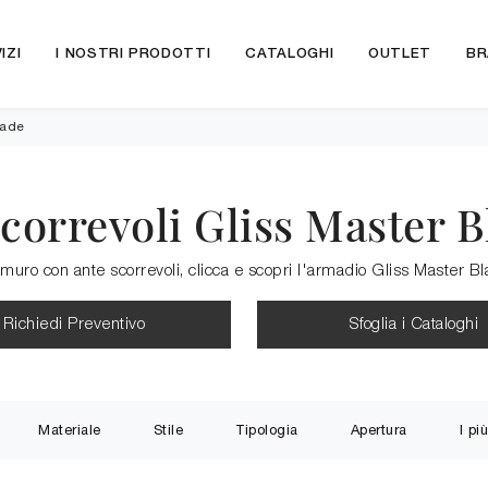
IZI
I NOSTRI PRODOTTI
CATALOGHI
OUTLET
BR
lade
correvoli Gliss Master B
 muro con ante scorrevoli, clicca e scopri l'armadio Gliss Master Bl
Richiedi Preventivo
Sfoglia i Cataloghi
Materiale
Stile
Tipologia
Apertura
I più