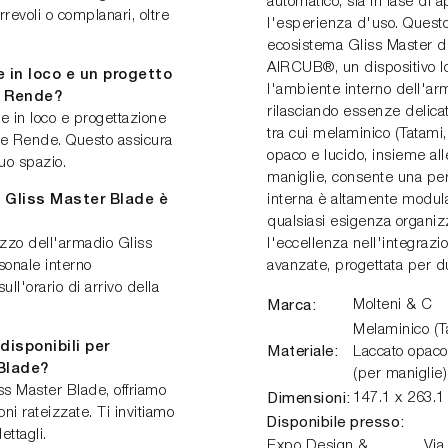
automatico, sia in fase di 
rrevoli o complanari, oltre
l'esperienza d'uso. Questo
ecosistema Gliss Master d
AIRCUB®, un dispositivo I
e in loco e un progetto
l'ambiente interno dell'arm
a Rende?
rilasciando essenze delicat
re in loco e progettazione
tra cui melaminico (Tatami, 
ome Rende. Questo assicura
opaco e lucido, insieme alle
uo spazio.
maniglie, consente una per
C Gliss Master Blade è
interna è altamente modula
qualsiasi esigenza organiz
rezzo dell'armadio Gliss
l'eccellenza nell'integrazio
sonale interno
avanzate, progettata per d
ll'orario di arrivo della
Marca:
Molteni & C
Melaminico (Ta
isponibili per
Materiale:
Laccato opaco,
 Blade?
(per maniglie),
ss Master Blade, offriamo
Dimensioni:
147.1 x 263.
ni rateizzate. Ti invitiamo
Disponibile presso:
ettagli.
Expo Design &
Via