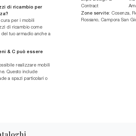
Contract
Am
zi di ricambio per
Zone servite:
Cosenza, Ren
nza?
Rossano, Campora San Gio
cura per i mobili
pezzi di ricambio come
à del tuo armadio anche a
eni & C può essere
ossibile realizzare mobili
he. Questo include
de a spazi particolari o
ataloghi