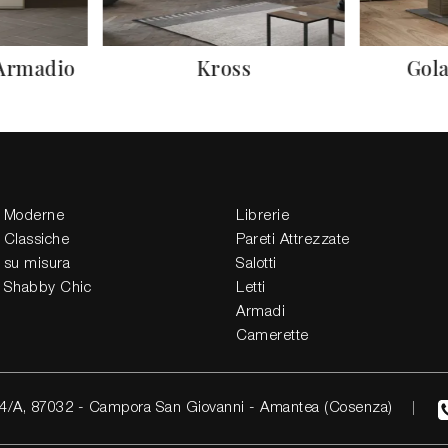
 Armadio
Kross
Gola
 Moderne
Librerie
 Classiche
Pareti Attrezzate
 su misura
Salotti
 Shabby Chic
Letti
Armadi
Camerette
4/A, 87032 - Campora San Giovanni - Amantea (Cosenza)