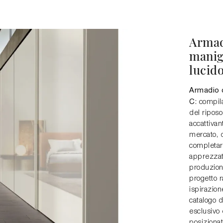
Armad
manigl
lucid
Armadio c
C
: compil
del riposo
accattiva
mercato, 
completar
apprezzat
produzione
progetto r
ispirazion
catalogo 
esclusivo
posiziona