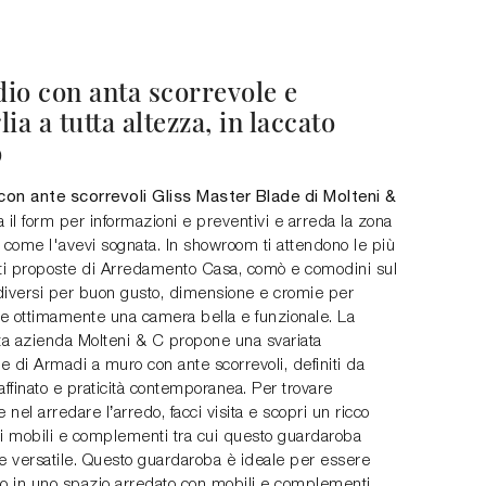
io con anta scorrevole e
ia a tutta altezza, in laccato
o
on ante scorrevoli Gliss Master Blade di Molteni &
a il form per informazioni e preventivi e arreda la zona
 come l'avevi sognata. In showroom ti attendono le più
nti proposte di Arredamento Casa, comò e comodini sul
diversi per buon gusto, dimensione e cromie per
e ottimamente una camera bella e funzionale. La
a azienda Molteni & C propone una svariata
 di Armadi a muro con ante scorrevoli, definiti da
affinato e praticità contemporanea. Per trovare
e nel arredare l’arredo, facci visita e scopri un ricco
di mobili e complementi tra cui questo guardaroba
 e versatile. Questo guardaroba è ideale per essere
to in uno spazio arredato con mobili e complementi