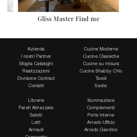
Gliss Master Find me
Azienda
Cucine Moderne
I nostri Partner
Cucine Classiche
Sfoglia Cataloghi
Cucine su misura
Realizzazioni
Cucine Shabby Chic
Divisione Contract
Tavoli
Contatti
Sedie
Librerie
Illuminazione
Pareti Attrezzate
Complementi
Salotti
Porte Interne
Letti
Arredo Ufficio
Armadi
Arredo Giardino