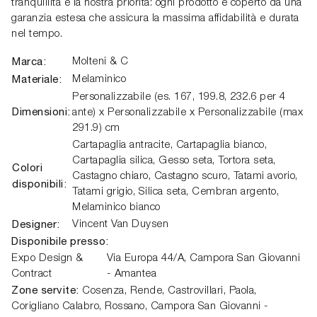
tranquillità è la nostra priorità: ogni prodotto è coperto da una
garanzia estesa che assicura la massima affidabilità e durata
nel tempo.
Marca:
Molteni & C
Materiale:
Melaminico
Personalizzabile (es. 167, 199.8, 232.6 per 4
Dimensioni:
ante) x Personalizzabile x Personalizzabile (max
291.9) cm
Cartapaglia antracite, Cartapaglia bianco,
Cartapaglia silica, Gesso seta, Tortora seta,
Colori
Castagno chiaro, Castagno scuro, Tatami avorio,
disponibili:
Tatami grigio, Silica seta, Cembran argento,
Melaminico bianco
Designer:
Vincent Van Duysen
Disponibile presso:
Expo Design &
Via Europa 44/A,
Campora San Giovanni
Contract
- Amantea
Zone servite:
Cosenza, Rende, Castrovillari, Paola,
Corigliano Calabro, Rossano, Campora San Giovanni -